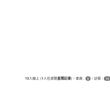
13
人線上 (
1
人在瀏覽
星聞記事
)，會員 :
，訪客 :
0
13