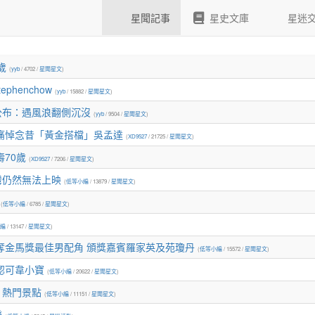
星聞記事
星史文庫
星迷
歲
(
yyb
/ 4702 /
星聞星文
)
henchow
(
yyb
/ 15882 /
星聞星文
)
公布：遇風浪翻側沉沒
(
yyb
/ 9504 /
星聞星文
)
痛悼念昔「黃金搭檔」吳孟達
(
XD9527
/ 21725 /
星聞星文
)
70歲
(
XD9527
/ 7206 /
星聞星文
)
灣仍然無法上映
(
低等小編
/ 13879 /
星聞星文
)
(
低等小編
/ 6785 /
星聞星文
)
編
/ 13147 /
星聞星文
)
奪金馬獎最佳男配角 頒獎嘉賓羅家英及苑瓊丹
(
低等小編
/ 15572 /
星聞星文
)
認可韋小寶
(
低等小編
/ 20622 /
星聞星文
)
》熱門景點
(
低等小編
/ 11151 /
星聞星文
)
樂