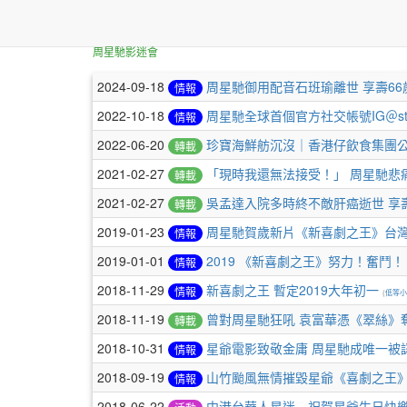
本站消息
周星馳影迷會
文章列表
2024-09-18
周星馳御用配音石班瑜離世 享壽66
情報
2022-10-18
周星馳全球首個官方社交帳號IG＠step
情報
2022-06-20
珍寶海鮮舫沉沒｜香港仔飲食集團
轉載
2021-02-27
「現時我還無法接受！」 周星馳悲
轉載
2021-02-27
吳孟達入院多時終不敵肝癌逝世 享壽
轉載
2019-01-23
周星馳賀歲新片《新喜劇之王》台
情報
2019-01-01
2019 《新喜劇之王》努力！奮鬥！
情報
2018-11-29
新喜劇之王 暫定2019大年初一
情報
(
低等小
2018-11-19
曾對周星馳狂吼 袁富華憑《翠絲》
轉載
2018-10-31
星爺電影致敬金庸 周星馳成唯一被
情報
2018-09-19
山竹颱風無情摧毀星爺《喜劇之王
情報
2018-06-22
中港台華人星迷 祝賀星爺生日快