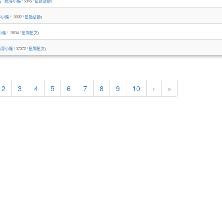
(
低等小編
/ 5045 /
星迷活動
)
等小編
/ 10002 /
星迷活動
)
小編
/ 10834 /
星聞星文
)
低等小編
/ 37072 /
星聞星文
)
rrent)
2
3
4
5
6
7
8
9
10
›
»