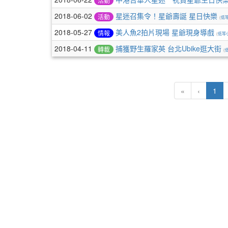
活動
2018-06-02
星迷召集令！星爺壽誕 星日快樂
活動
(
低
2018-05-27
美人魚2拍片現場 星爺現身導戲
情報
(
低等
2018-04-11
捕獲野生羅家英 台北Ubike逛大街
轉載
(
(cu
«
‹
1