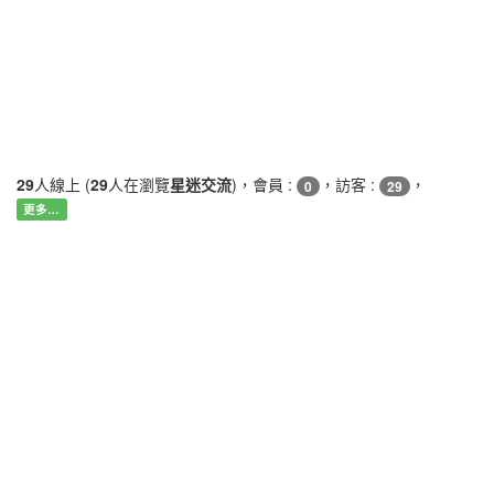
29
人線上 (
29
人在瀏覽
星迷交流
)，會員 :
，訪客 :
，
0
29
更多…