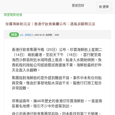
星迷您好
選單
本站消息
周星馳影迷會
珍寶海鮮舫沉沒｜香港仔飲食集團公布：遇風浪翻側沉沒
轉載
yyb
-
星聞星文
| 2022-06-20 | 點閱數： 9499
香港仔飲食集團今晚（20日）公布，珍寶海鮮舫上星期二
（14日） 啟航離港，至前天下午 （18日），當行駛至南
海西沙群島附近水域時遇上風浪，船身入水開始傾側。負
責航程的拖船公司經過嘗試救援後不果，海鮮舫最終於昨
天全面入水翻轉。
集團指對海鮮舫的意外感到難過不捨，事件中未有任何船
員受傷，惟由於事發地點水深逾千米，擬進行打撈工程亦
非常困難。
停業逾兩年、擁46年歷史的香港仔珍寶海鮮舫，一直是南
區著名地標，吸引不少中外遊客到訪。
母公司香港仔飲食集團早前指，因未能找到第三方營運，