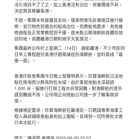
活化項目不了了之，加上香港沒有泊位、保養價值不菲，
決定將其移離香港。
不過，集團未有披露其去向，僅表明會先赴東南亞進行維
修，並已物色到適合的船塢泊位，但應船塢要求，為免維
修過程及正常業務受到干擾，遂未能公開海鮮舫具體存放
目的地，具體離港日期則視乎天氣情況。
集團最終公布於上星期二（14日） 啟航離港，不少市民同
日早上專程趕往香港仔避風塘送別海鮮舫，豈料竟成「最
後一面」。
香港仔飲食集團今日晚上發聲明表示，珍寶海鮮舫沉沒地
點在南海西沙群島附近水域，由於事發地點水深超過
1,000 米，擬進行打撈工程亦非常困難，對海鮮舫的意外
感到難過不捨，公司現正向拖船公司進一步了解事故詳
情。
根據規定要求，珍寶海鮮舫在離港前，已聘請專業海事工
程人員詳細檢查船身和加上圍板，並得到一切所需批文進
行本次航行。
撰文：陳淑霞 黃偉倫 2022-06-20 22:07