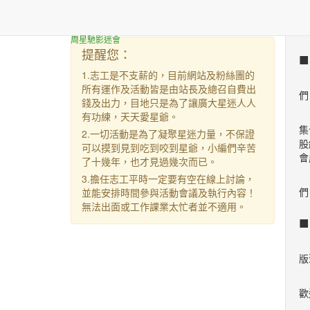
星迷志工招募
周星馳影迷會
提醒您：
1.志工是不支薪的，目前網站及粉絲團的
有
所有運作及活動皆是由站長及總召自費出
們
錢及出力，目地只是為了讓廣大星迷人人
星
有功練，天天愛星爺。
集
2.一切活動是為了凝聚星迷力量，不保證
股
可以摸到見到吃到咬到星爺，小編們辛苦
會
了十幾年，也才見過幾次而已。
這
3.擔任志工平時一定要有空在線上討論，
們
並能安排時間參與活動會議及執行內容！
無法出面或工作課業太忙者並不適用。
無
版
如
歡