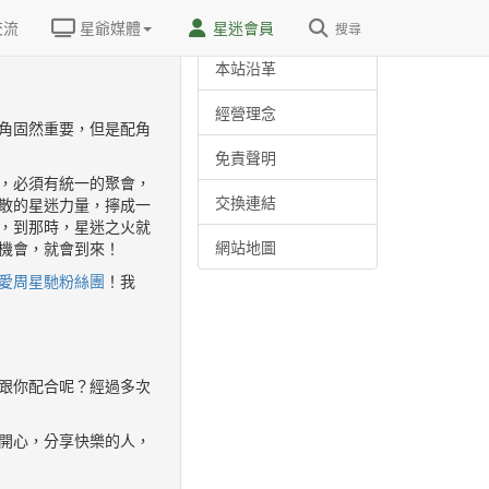
關於我們
交流
星爺媒體
星迷會員
搜尋
本站沿革
經營理念
角固然重要，但是配角
免責聲明
，必須有統一的聚會，
交換連結
散的星迷力量，擰成一
，到那時，星迷之火就
網站地圖
機會，就會到來！
愛周星馳粉絲團
！我
跟你配合呢？經過多次
開心，分享快樂的人，