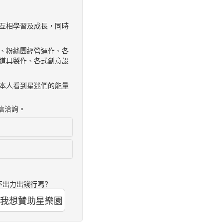
互相學習及成長，同時
、粉絲團經營運作、各
道具製作、各式創意設
本人看到星迷們的能量
信洽詢。
不出力出錢行嗎?
我想贊助星樂園