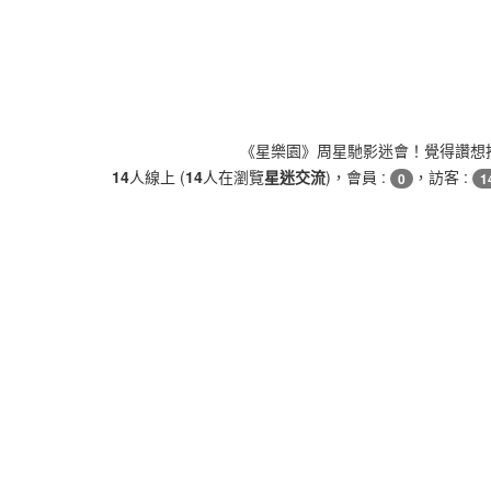
《星樂園》周星馳影迷會！覺得讚想
14
人線上 (
14
人在瀏覽
星迷交流
)，會員 :
，訪客 :
0
1