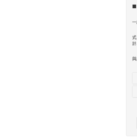
當
一
而
式
計
我
與