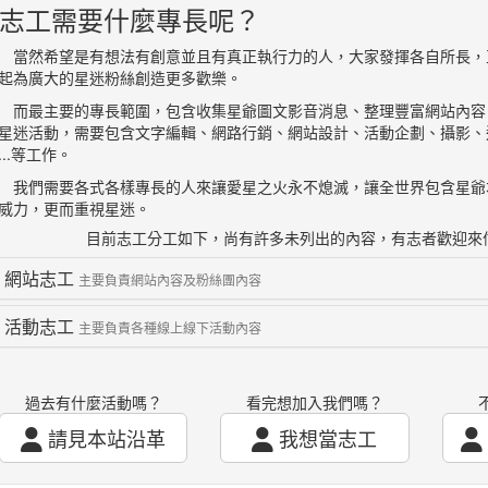
■志工需要什麼專長呢？
然希望是有想法有創意並且有真正執行力的人，大家發揮各自所長，
起為廣大的星迷粉絲創造更多歡樂。
最主要的專長範圍，包含收集星爺圖文影音消息、整理豐富網站內容
星迷活動，需要包含文字編輯、網路行銷、網站設計、活動企劃、攝影、
...等工作。
們需要各式各樣專長的人來讓愛星之火永不熄滅，讓全世界包含星爺
威力，更而重視星迷。
目前志工分工如下，尚有許多未列出的內容，有志者歡迎來
網站志工
主要負責網站內容及粉絲團內容
活動志工
主要負責各種線上線下活動內容
過去有什麼活動嗎？
看完想加入我們嗎？
請見本站沿革
我想當志工