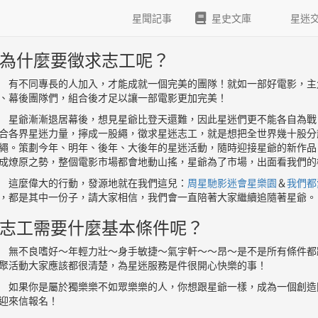
星聞記事
星史文庫
星迷
■為什麼要徵求志工呢？
不同專長的人加入，才能成就一個完美的團隊！就如一部好電影，主
、幕後團隊們，組合後才足以讓一部電影更加完美！
爺漸漸退居幕後，想見星爺比登天還難，因此星迷們更不能各自為戰
合各界星迷力量，擰成一股繩，徵求星迷志工，就是想把全世界幾十股分
繩。策劃今年、明年、後年、大後年的星迷活動，隨時迎接星爺的新作品
成燎原之勢，整個電影市場都會地動山搖，星爺為了市場，出面看我們的
麼偉大的行動，發源地就在我們這兒：
周星馳影迷會星樂園
＆
我們都
，都是其中一份子，請大家相信，我們會一直陪著大家繼續追隨著星爺。
■志工需要什麼基本條件呢？
不良嗜好～年輕力壯～身手敏捷～氣宇軒～～昂～是不是所有條件都
聚活動大家應該都很清楚，為星迷服務是件很開心快樂的事！
果你是屬於獨樂樂不如眾樂樂的人，你想跟星爺一樣，成為一個創造
迎來信報名！