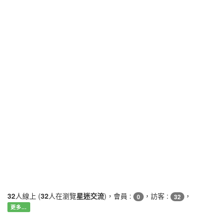
32
人線上 (
32
人在瀏覽
星迷交流
)，會員 :
，訪客 :
，
0
32
更多…