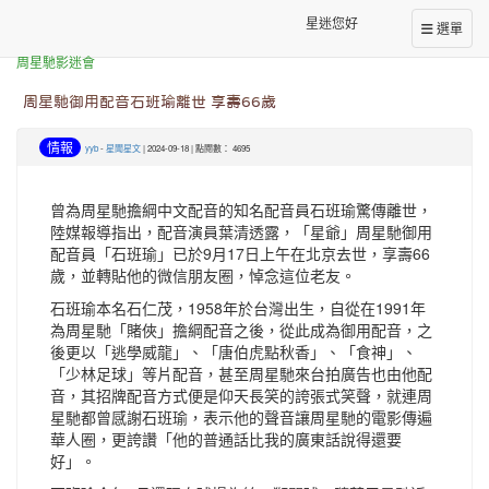
星迷您好
選單
本站消息
周星馳影迷會
周星馳御用配音石班瑜離世 享壽66歲
情報
yyb
-
星聞星文
| 2024-09-18 | 點閱數： 4695
曾為周星馳擔綱中文配音的知名配音員石班瑜驚傳離世，
陸媒報導指出，配音演員葉清透露，「星爺」周星馳御用
配音員「石班瑜」已於9月17日上午在北京去世，享壽66
歲，並轉貼他的微信朋友圈，悼念這位老友。
石班瑜本名石仁茂，1958年於台灣出生，自從在1991年
為周星馳「賭俠」擔綱配音之後，從此成為御用配音，之
後更以「逃學威龍」、「唐伯虎點秋香」、「食神」、
「少林足球」等片配音，甚至周星馳來台拍廣告也由他配
音，其招牌配音方式便是仰天長笑的誇張式笑聲，就連周
星馳都曾感謝石班瑜，表示他的聲音讓周星馳的電影傳遍
華人圈，更誇讚「他的普通話比我的廣東話說得還要
好」。