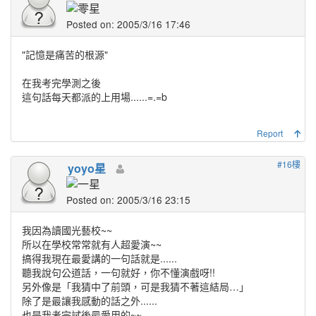
Posted on: 2005/3/16 17:46
"記憶是痛苦的根源"
在我考完學測之後
這句話每天都派的上用場......=.=b
Report
#16樓
yoyo星
Posted on: 2005/3/16 23:15
我因為讀國光藝校~~
所以在學校常常就有人超愛演~~
搞得我現在最愛講的一句話就是......
聽我說句公道話，一句就好，你不懂演戲呀!!
另外像是「我猜中了前頭，可是我猜不著這結局…」
除了是最讓我感動的話之外......
也是我考完試後最愛用的~~