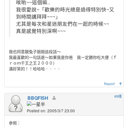
唉喲~~這個嘛..
我很愛說~「歡樂的時光總是過得特別快~又
到時間講拜拜~~~」
尤其是每次和星迷朋友們在一起的時候~~
真是感覺特別深啊~~~
我也同意靚兔子姐姐這段話～
我最喜歡的一句話是～如果我是你爸 我一定餵你吃大便（ｆ
ｒｏｍ千王之王２０００）
滿好笑的！！哈哈哈．．．．
Report
#8樓
BBQFISH
Posted on: 2005/3/7 23:00
參照：