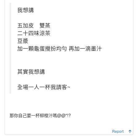
我想講
五加皮 雙蒸
二十四味涼茶
豆漿
加一顆龜蛋攪扮均勻 再加一滴墨汁
其實我想講
全場一人一杯我請客~
那你自己要一杯柳橙汁嗎@@"!?
Report