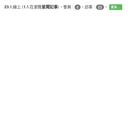
23
人線上 (
1
人在瀏覽
星聞記事
)，會員 :
，訪客 :
，
0
23
更多…