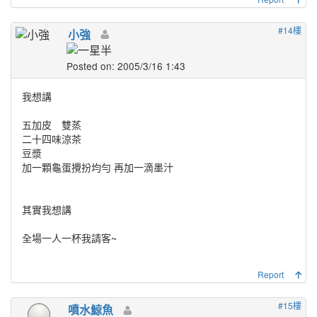
#14樓
小強
Posted on: 2005/3/16 1:43
我想講
五加皮 雙蒸
二十四味涼茶
豆漿
加一顆龜蛋攪扮均勻 再加一滴墨汁
其實我想講
全場一人一杯我請客~
Report
#15樓
噴水鯨魚