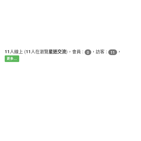
11
人線上 (
11
人在瀏覽
星迷交流
)，會員 :
，訪客 :
，
0
11
更多…