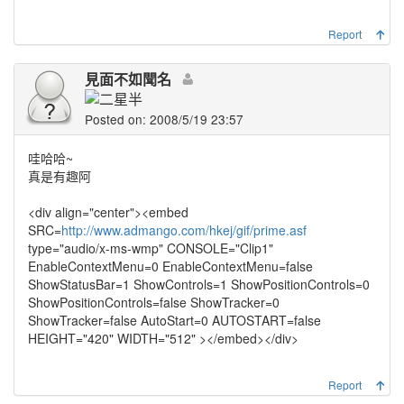
Report
見面不如聞名
Posted on: 2008/5/19 23:57
哇哈哈~
真是有趣阿
<div align="center"><embed
SRC=
http://www.admango.com/hkej/gif/prime.asf
type="audio/x-ms-wmp" CONSOLE="Clip1"
EnableContextMenu=0 EnableContextMenu=false
ShowStatusBar=1 ShowControls=1 ShowPositionControls=0
ShowPositionControls=false ShowTracker=0
ShowTracker=false AutoStart=0 AUTOSTART=false
HEIGHT="420" WIDTH="512" ></embed></div>
Report