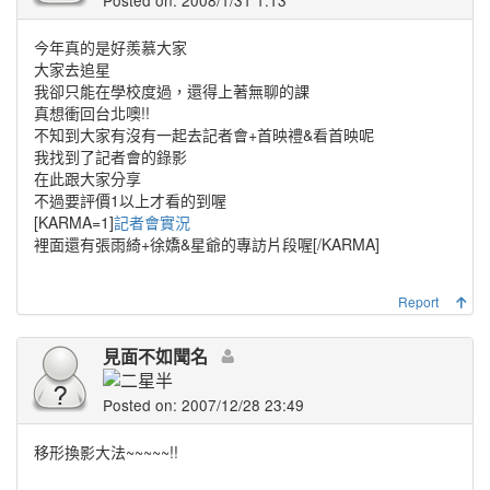
Posted on: 2008/1/31 1:13
今年真的是好羨慕大家
大家去追星
我卻只能在學校度過，還得上著無聊的課
真想衝回台北噢!!
不知到大家有沒有一起去記者會+首映禮&看首映呢
我找到了記者會的錄影
在此跟大家分享
不過要評價1以上才看的到喔
[KARMA=1]
記者會實況
裡面還有張雨綺+徐嬌&星爺的專訪片段喔[/KARMA]
Report
見面不如聞名
Posted on: 2007/12/28 23:49
移形換影大法~~~~~!!