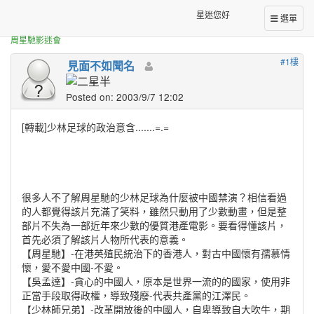
正體中文台港星迷板
[轉載]少林足球的政治意含.......=.=
星迷您好
選單
周星馳影迷會
#1樓
見面不如聞名
Posted on: 2003/9/7 12:02
[轉載]少林足球的政治意含.......=.=
很多人不了解周星馳的少林足球為什麼被中國禁演？相信看過
的人都覺得該片充滿了笑料，雖然只動用了少數動畫，但是整
部片不失為一部近年來少數的優質港產電影。要看得懂該片，
首先必須了解該片人物所代表的意義。
【周星馳】-在港英殖民統治下的香港人，對古中國懷有孺慕情
懷，愛不愛中國-不愛。
【吳孟達】-貪心的中國人，原本是世界一流的的國家，使用非
正當手段取得政權，導致殘廢-代表共產黨的江澤民。
【少林師兄弟】-改革開放後的中國人，自卑導致自大吹牛，期