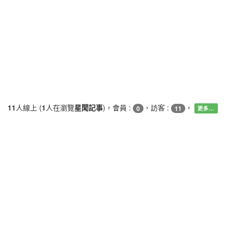
11
人線上 (
1
人在瀏覽
星聞記事
)，會員 :
，訪客 :
，
0
11
更多…