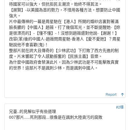
待國家可以強大，但抗拒民主潮流，始終不得其法。
【謝賢】-以美國為首的勢力，不惜用各種方法，想要防止中國
強大。
片中最傳神的一幕是周星馳在【港人】所開的婚紗店裏對著滿
臉長膿的【中國人】趙薇，打了幾個耳光，並不斷提醒她-【妳
是很漂亮的】-【懂不懂】-！沒想到趙薇還對他說-【謝謝！】
改容(革)後的中國人-趙薇問周星馳-香港人【愛不愛她】？周星
馳說他不會喜歡(鬼)！
整部片就在誇大且傳奇的【少林武功】下打敗了西方先進的制
度。片末響起了令人感動振奮的【民族主義】音樂。
為什麼中國政府會禁演此片，因為少林武功是不可能擊敗真實
的世界！這部片不是諷刺少林，而是諷刺中國人。
Report
#2樓
兄臺..的見解似乎有些道理
007那片.....死刑那段...很像是在諷刺大陸貪污的腐敗