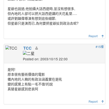
星爺也說過,他拍攝大話西遊時,並沒有想很多,
但內地的人卻可以把大話西遊講的天花亂墜.....
或許劉鎮偉導演有想到這些細節,
但星爺只是演而已,為何要把星爺扯到政治去呢?
Report
#15樓
TCC
Posted on: 2003/10/15 22:00
是阿!
原本很有藝術價值的電影
備內地的人稿的有政治涵義實在是吼
變的感覺上有點一毛不值!的說
真替星爺感到悲哀阿
Report