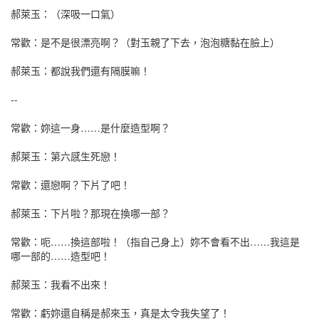
星樂園dlje
郝萊玉：（深吸一口氣）
singchi.org星樂園
singchi.org星樂園
常歡：是不是很漂亮啊？（對玉親了下去，泡泡糖黏在臉上）
星樂園myaiqr
singchi.org星樂園
郝萊玉：都說我們還有隔膜嘛！
singchi.org星樂園
星樂園xrdzg
--
星樂園yrbc
星樂園bneluj
常歡：妳這一身……是什麼造型啊？
星樂園gbeslp
星樂園lfsn
郝萊玉：第六感生死戀！
singchi.org星樂園
singchi.org星樂園
常歡：還戀啊？下片了吧！
星樂園ieefv
singchi.org星樂園
郝萊玉：下片啦？那現在換哪一部？
星樂園ubao
singchi.org星樂園
常歡：呃……換這部啦！（指自己身上）妳不會看不出……我這是
哪一部的……造型吧！
星樂園ldkxqq
星樂園skei
郝萊玉：我看不出來！
singchi.org星樂園
星樂園eifc
常歡：虧妳還自稱是郝來玉，真是太令我失望了！
singchi.org星樂園