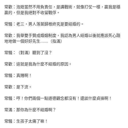
星樂園zjnu
常歡：泡妞當然不用負責任，是講戰術，就像打仗一樣，贏我是穩
贏的，但是我絕對不收留戰俘。
singchi.org星樂園
singchi.org星樂園
常騷：老三，男人落葉歸根終究是要結婚的。
singchi.org星樂園
singchi.org星樂園
常歡：我舉雙手贊成婚姻制度，我認為男人結婚以後就應該死心蹋
地地做一個好好先生……（指滿）
星樂園nathj
星樂園sisvz
常騷：（對滿）聽到了沒？
singchi.org星樂園
singchi.org星樂園
常歡：這就是我為什麼不結婚的原因。
singchi.org星樂園
星樂園lecuke
常騷：真賤啊！
星樂園augr
singchi.org星樂園
常歡：是下流。
singchi.org星樂園
singchi.org星樂園
常騷：哼！你們兩個一點道德觀念都沒有！還談什麼貞操啊！
singchi.org星樂園
singchi.org星樂園
常滿：那你為什麼不結婚啊？
singchi.org星樂園
singchi.org星樂園
常騷：生孩子太痛了嘛！
星樂園iuqti