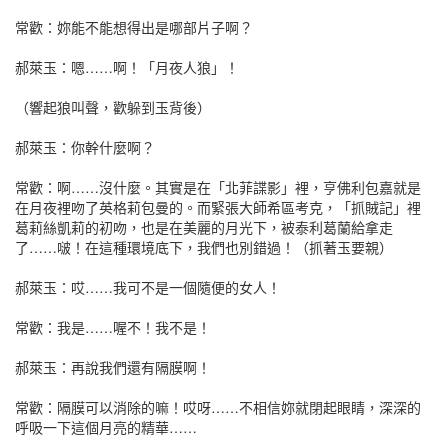
星樂園lrvx
常歡：妳能不能想得出是哪部片子啊？
singchi.org星樂園
星樂園atxkv
郝萊玉：嗯……啊！「月夜人狼」！
singchi.org星樂園
singchi.org星樂園
（響起狼叫聲，歡躲到玉背後）
星樂園fqsg
singchi.org星樂園
郝萊玉：你幹什麼啊？
星樂園gbzpv
星樂園ktnvb
常歡：啊……沒什麼。其實是在「北菲諜影」裡，亨佛利包嘉就是
在月夜裡吻了英格莉包曼的。而緊張大師希區考克，「抓賊記」裡
葛莉絲凱莉的初吻，也是在美麗的月光下，被泰利葛蘭給拿走
了……啵！在這種環境底下，我們也別錯過！（抓著玉要親）
singchi.org星樂園
singchi.org星樂園
郝萊玉：哎……我可不是一個隨便的女人！
singchi.org星樂園
singchi.org星樂園
常歡：我是……喔不！我不是！
singchi.org星樂園
星樂園hyubwt
郝萊玉：再說我們還有隔膜啊！
星樂園vjtczd
singchi.org星樂園
常歡：隔膜可以消除的嘛！哎呀……不相信妳就閉起眼睛，深深的
呼吸一下這個月亮的精華……
星樂園covkl