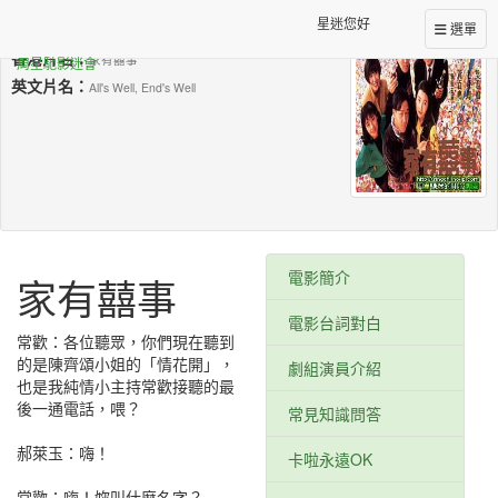
星迷您好
台灣片名：
選單
家有囍事
香港片名：
家有囍事
周星馳影迷會
英文片名：
All's Well, End's Well
電影簡介
家有囍事
電影台詞對白
常歡：各位聽眾，你們現在聽到
的是陳齊頌小姐的「情花開」，
劇組演員介紹
也是我純情小主持常歡接聽的最
後一通電話，喂？
常見知識問答
singchi.org星樂園
星樂園onunvw
郝萊玉：嗨！
卡啦永遠OK
singchi.org星樂園
singchi.org星樂園
常歡：嗨！妳叫什麼名字？