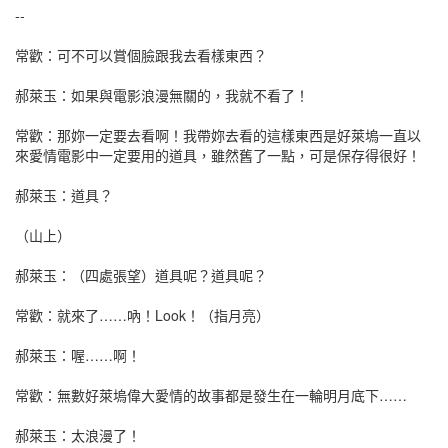
singchi.org星樂園
--
singchi.org星樂園
星樂園werirw
常歡：可不可以賞個臉跟我去看樣東西？
星樂園ynbx
星樂園qnwjtt
郝萊玉：如果與電影浪漫無關的，我就不看了！
星樂園sctlc
星樂園chapo
常歡：那妳一定要去看啊！我帶妳去看的這樣東西是好萊塢一直以
來愛情電影中一定要用的道具，雖然舊了一點，可是保存得很好！
singchi.org星樂園
singchi.org星樂園
郝萊玉：道具？
singchi.org星樂園
星樂園efbcs
（山上）
singchi.org星樂園
singchi.org星樂園
郝萊玉：（四處張望）道具呢？道具呢？
星樂園jgok
singchi.org星樂園
常歡：就來了……吶！Look！（指月亮）
星樂園nfhc
星樂園ucuri
郝萊玉：喔……啊！
singchi.org星樂園
星樂園jihf
常歡：無數好萊塢偉大愛情的故事都是發生在一輪明月底下……
singchi.org星樂園
singchi.org星樂園
郝萊玉：太浪漫了！
星樂園ronj