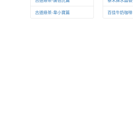
古道綠茶-唐伯虎篇
泰禾牌水晶香
古道綠茶-韋小寶篇
百佳牛奶咖啡