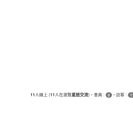
11
人線上 (
11
人在瀏覽
星迷交流
)，會員 :
，訪客 :
0
1