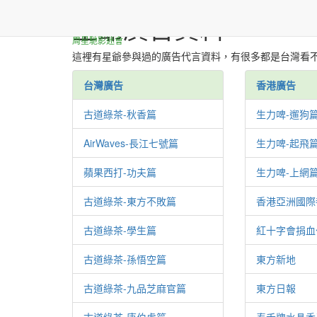
星爺廣告資料
周星馳影迷會
這裡有星爺參與過的廣告代言資料，有很多都是台灣看
台灣廣告
香港廣告
古道綠茶-秋香篇
生力啤-遛狗
AirWaves-長江七號篇
生力啤-起飛
蘋果西打-功夫篇
生力啤-上網
古道綠茶-東方不敗篇
香港亞洲國際
古道綠茶-學生篇
紅十字會捐血
古道綠茶-孫悟空篇
東方新地
古道綠茶-九品芝麻官篇
東方日報