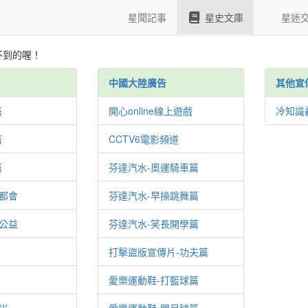
更多資料
星聞記事
星史文庫
星迷
不到的喔！
中國大陸廣告
其他宣
篇
開心online線上遊戲
冷知識
篇
CCTV6電影頻道
篇
芬達汽水-奧運騎車篇
都會
芬達汽水-早操跳舞篇
公益
芬達汽水-笑長開學篇
打擊盜版宣傳片-功夫篇
愛樂運動鞋-打籃球篇