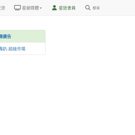
交流
星爺媒體
星迷會員
搜尋
傳廣告
轟趴-超級市場