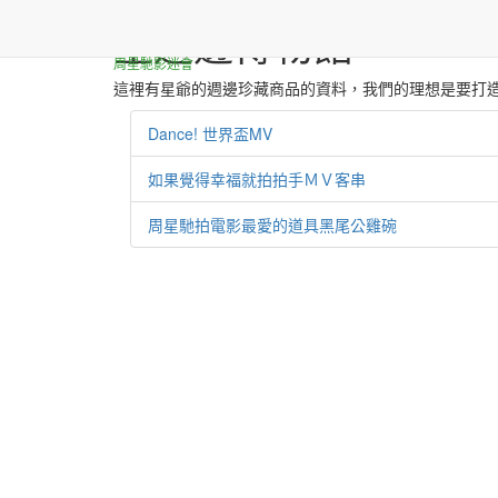
星週邊博物館
周星馳影迷會
這裡有星爺的週邊珍藏商品的資料，我們的理想是要打
Dance! 世界盃MV
如果覺得幸福就拍拍手ＭＶ客串
周星馳拍電影最愛的道具黑尾公雞碗