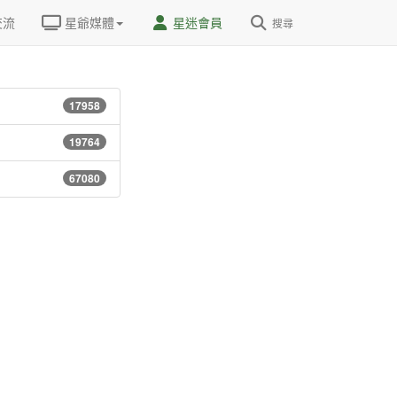
交流
星爺媒體
星迷會員
搜尋
17958
19764
67080