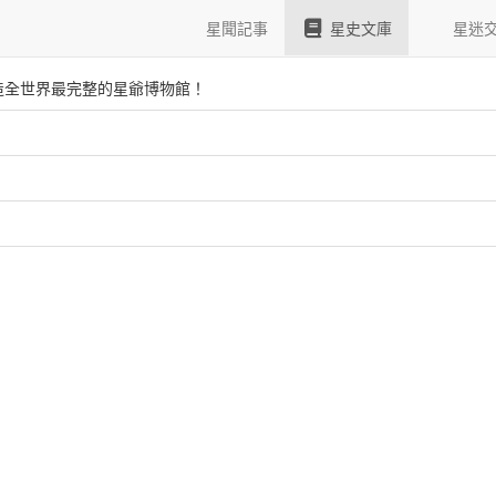
更多資料
星聞記事
星史文庫
星迷
造全世界最完整的星爺博物館！