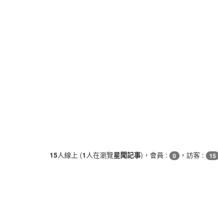
15
人線上 (
1
人在瀏覽
星聞記事
)，會員 :
，訪客 :
0
15