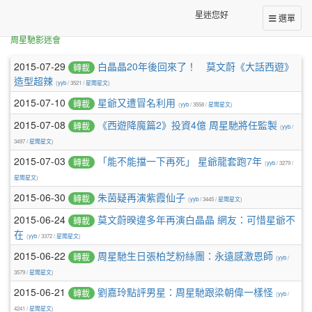
星迷您好
選單
本站消息
周星馳影迷會
文章列表
2015-07-29
白晶晶20年後回來了！ 莫文蔚《大話西遊》
轉載
造型超辣
(
yyb
/ 3521 /
星聞星文
)
2015-07-10
星爺又遭冒名利用
轉載
(
yyb
/ 3558 /
星聞星文
)
2015-07-08
《西遊降魔篇2》投資4億 周星馳將任監製
轉載
(
yyb
/
3497 /
星聞星文
)
2015-07-03
「能不能擋一下再死」 星爺龍套跑7年
轉載
(
yyb
/ 3279 /
星聞星文
)
2015-06-30
朱茵疑再演紫霞仙子
轉載
(
yyb
/ 3445 /
星聞星文
)
2015-06-24
莫文蔚暌違多年再演白晶晶 網友：可惜星爺不
轉載
在
(
yyb
/ 3372 /
星聞星文
)
2015-06-22
周星馳生日張柏芝粉絲團：永遠感激恩師
轉載
(
yyb
/
3579 /
星聞星文
)
2015-06-21
劉嘉玲點評男星：周星馳跟梁朝偉一樣怪
轉載
(
yyb
/
4241 /
星聞星文
)