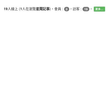
19
人線上 (
1
人在瀏覽
星聞記事
)，會員 :
，訪客 :
，
0
19
更多…