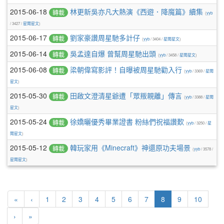
2015-06-18
林更新吳亦凡大熱演《西遊．降魔篇》續集
轉載
(
yyb
/ 3427 /
星聞星文
)
2015-06-17
劉家豪讚周星馳多計仔
轉載
(
yyb
/ 3404 /
星聞星文
)
2015-06-14
吳孟達自爆 曾幫周星馳出頭
轉載
(
yyb
/ 3458 /
星聞星文
)
2015-06-08
梁朝偉寫影評！自曝被周星馳勸入行
轉載
(
yyb
/ 3369 /
星聞
星文
)
2015-05-30
田啟文澄清星爺遭「眾叛親離」傳言
轉載
(
yyb
/ 3388 /
星聞
星文
)
2015-05-24
徐嬌曬優秀畢業證書 粉絲們祝福讚歎
轉載
(
yyb
/ 3250 /
星
聞星文
)
2015-05-12
韓玩家用《Minecraft》神還原功夫場景
轉載
(
yyb
/ 3578 /
星聞星文
)
(current)
«
‹
1
2
3
4
5
6
7
8
9
10
›
»