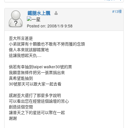
#13樓
鐵腿水上飄
Posted on: 2008/1/9 9:58
歪大所言甚是
小弟就算有十顆膽也不敢有不勞而獲的念頭
做人本來就該腳踏實地
這讓我想起天仇....
倘若有幸抽到taipei walker30號的票
我願意無條件把另一張票捐出來
真希望能抽到
30號那天可以跟大家一起去看
感謝歪大還打了那麼多字說明
可以看出您在經營這個論壇的苦心
創造這個空間
讓普天之下的星迷可以聚在一起
謝謝