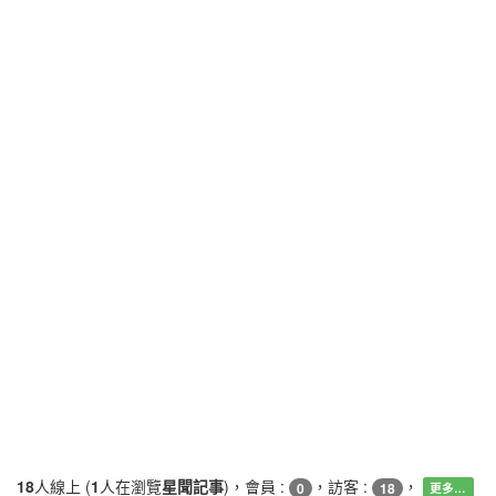
18
人線上 (
1
人在瀏覽
星聞記事
)，會員 :
，訪客 :
，
0
18
更多…