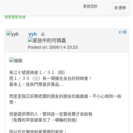
正體中文台港星迷板
星迷您好
選單
[非賣] 長江七號1月30日特映會入場卷 (已截止)
周星馳影迷會
#1樓
yyb
Posted on: 2008/1/4 23:23
長江七號首映是１／３１（四）
而１／３０（三）有一場搶先全台的特映會！
基本上，這些門票是非賣品....
而歪歪我正好跟老闆的朋友的朋友的誰誰誰，不小心坳到一些
票，
但是提供票的人，堅持這一定要收費才肯給我
（免費的早就被拿光了，哪輪的到我）
所以在此開放給星樂園的星迷，