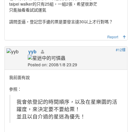
taipei walker的只有25組，一組2張，希望很渺茫
只能抽看看試試運氣
請問歪逼，登記您手邊的票是要發言達30以上才行對嗎？
Report
#12樓
yyb
Posted on: 2008/1/8 23:29
我前面有說
參照：
我會依登記的時間順序，以及在星樂園的活
躍度，來決定要不要給票！
並且以自介過的星迷為優先！