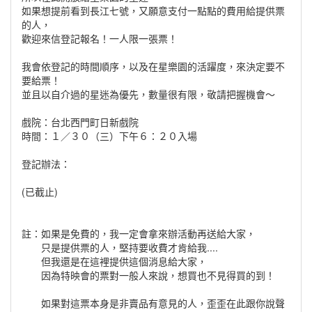
如果想提前看到長江七號，又願意支付一點點的費用給提供票
的人，
歡迎來信登記報名！一人限一張票！
我會依登記的時間順序，以及在星樂園的活躍度，來決定要不
要給票！
並且以自介過的星迷為優先，數量很有限，敬請把握機會～
戲院：台北西門町日新戲院
時間：１／３０（三）下午６：２０入場
登記辦法：
(已截止)
註：如果是免費的，我一定會拿來辦活動再送給大家，
只是提供票的人，堅持要收費才肯給我....
但我還是在這裡提供這個消息給大家，
因為特映會的票對一般人來說，想買也不見得買的到！
如果對這票本身是非賣品有意見的人，歪歪在此跟你說聲