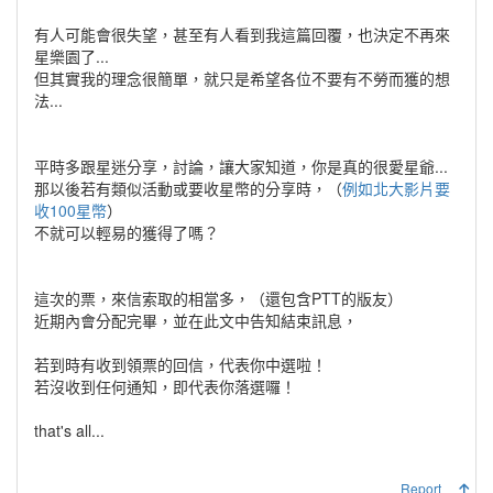
有人可能會很失望，甚至有人看到我這篇回覆，也決定不再來
星樂園了...
但其實我的理念很簡單，就只是希望各位不要有不勞而獲的想
法...
平時多跟星迷分享，討論，讓大家知道，你是真的很愛星爺...
那以後若有類似活動或要收星幣的分享時，（
例如北大影片要
收100星幣
）
不就可以輕易的獲得了嗎？
這次的票，來信索取的相當多，（還包含PTT的版友）
近期內會分配完畢，並在此文中告知結束訊息，
若到時有收到領票的回信，代表你中選啦！
若沒收到任何通知，即代表你落選囉！
that's all...
Report