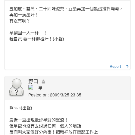
五加皮、雙蒸、二十四味涼茶、豆漿再加一個龜蛋攪拌均勻，
再加一滴墨汁！！
有沒有啊？
星樂園一人一杯！！
我自己 要一杯柳橙汁！(小聲)
Report
野口
Posted on: 2009/3/25 23:35
啊~~~(出聲)
最近一直出現批評星爺的聲浪！
但星爺也沒有去說過任何一個人的壞話
反而叫大家做好分內事！把精神放在電影工作上