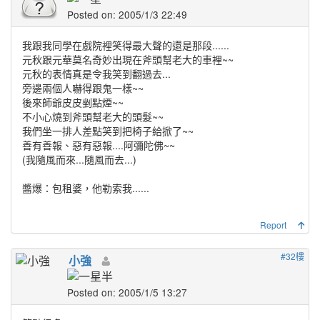
Posted on: 2005/1/3 22:49
我跟我同學在戲院裡笑得最大聲的還是那段......
元秋跟元華莫名奇妙出現在斧頭幫老大的車裡~~
元秋的表情真是令我笑到翻過去...
旁邊兩個人嚇得跟鬼一樣~~
後來師爺皮皮剉點煙~~
不小心燒到斧頭幫老大的頭髮~~
我們坐一排人差點笑到把椅子給掀了~~
善有善報、惡有惡報....阿彌陀佛~~
(我隨風而來...隨風而去...)
醬爆：包租婆，他勒索我......
Report
#32樓
小強
Posted on: 2005/1/5 13:27