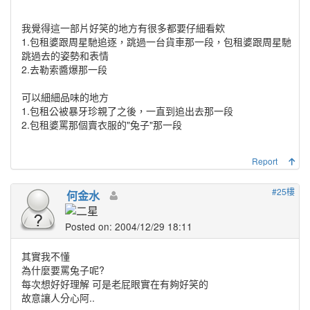
我覺得這一部片好笑的地方有很多都要仔細看欸
1.包租婆跟周星馳追逐，跳過一台貨車那一段，包租婆跟周星馳
跳過去的姿勢和表情
2.去勒索醬爆那一段
可以細細品味的地方
1.包租公被暴牙珍親了之後，一直到追出去那一段
2.包租婆罵那個賣衣服的"兔子"那一段
Report
#25樓
何金水
Posted on: 2004/12/29 18:11
其實我不懂
為什麼要罵兔子呢?
每次想好好理解 可是老屁眼實在有夠好笑的
故意讓人分心阿..