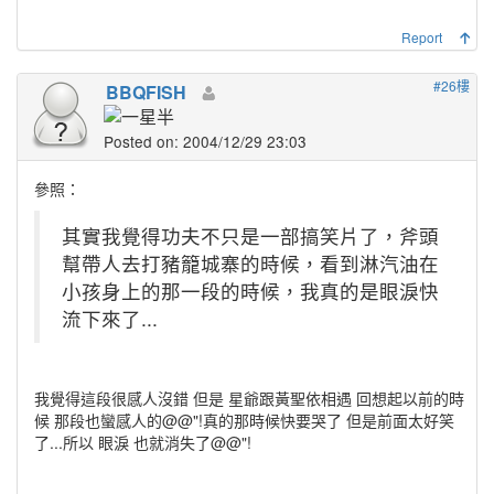
Report
#26樓
BBQFISH
Posted on: 2004/12/29 23:03
參照：
其實我覺得功夫不只是一部搞笑片了，斧頭
幫帶人去打豬籠城寨的時候，看到淋汽油在
小孩身上的那一段的時候，我真的是眼淚快
流下來了...
我覺得這段很感人沒錯 但是 星爺跟黃聖依相遇 回想起以前的時
候 那段也蠻感人的@@"!真的那時候快要哭了 但是前面太好笑
了...所以 眼淚 也就消失了@@"!