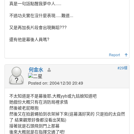
真是一句話點醒我夢中人.....
不過功夫實在沒什麼表現.....難道...
又是再加長片段會出現舞蹈???
還有他是幕後人員嗎?
Report
#29樓
何金水
Posted on: 2004/12/30 20:49
不太知道是不是幕後耶,大概yyb或九姑娘知道吧
她戲份大概只有在消防局裡求情
然後被老屁眼抱
然後又在拍蒼蠅拍到衣架掉下來(這幕滿好笑的 只是拍的太自然
了 結果觀眾好像都沒看出笑點)
接著就是石頭飛到門上那幕
後來大概就是在指揮交通了吧!