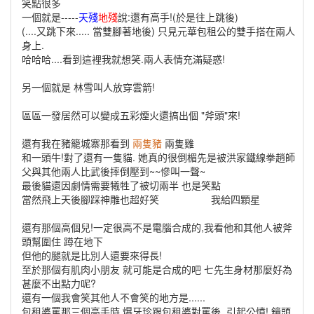
笑點很多
一個就是-----
天殘
地殘
說:還有高手!(於是往上跳後)
(....又跳下來..... 當雙腳著地後) 只見元華包租公的雙手搭在兩人
身上.
哈哈哈....看到這裡我就想笑.兩人表情充滿疑惑!
另一個就是 林雪叫人放穿雲箭!
區區一發居然可以變成五彩煙火還搞出個 "斧頭"來!
還有我在豬籠城寨那看到
兩隻豬
兩隻雞
和一頭牛!對了還有一隻貓. 她真的很倒楣先是被洪家鐵線拳趙師
父與其他兩人比武後摔倒壓到~~慘叫一聲~
最後貓還因劇情需要犧牲了被切兩半 也是笑點
當然飛上天後腳踩神雕也超好笑
我給四顆星
還有那個高個兒!一定很高不是電腦合成的,我看他和其他人被斧
頭幫圍住 蹲在地下
但他的腿就是比別人還要來得長!
至於那個有肌肉小朋友 就可能是合成的吧 七先生身材那麼好為
甚麼不出點力呢?
還有一個我會笑其他人不會笑的地方是......
包租婆罵那三個高手時,爆牙珍跟包租婆對罵後 .引起公憤! 鏡頭