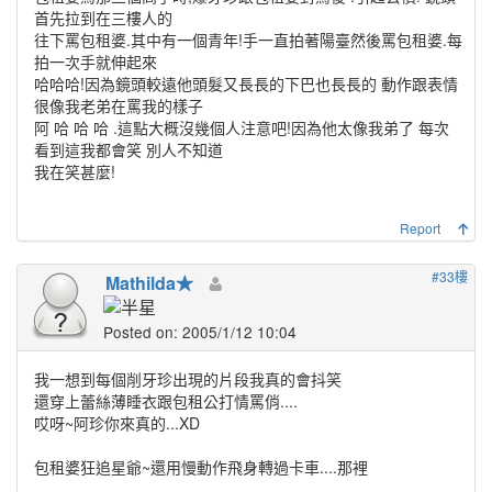
首先拉到在三樓人的
往下罵包租婆.其中有一個青年!手一直拍著陽臺然後罵包租婆.每
拍一次手就伸起來
哈哈哈!因為鏡頭較遠他頭髮又長長的下巴也長長的 動作跟表情
很像我老弟在罵我的樣子
阿 哈 哈 哈 .這點大概沒幾個人注意吧!因為他太像我弟了 每次
看到這我都會笑 別人不知道
我在笑甚麼!
Report
#33樓
Mathilda★
Posted on: 2005/1/12 10:04
我一想到每個削牙珍出現的片段我真的會抖笑
還穿上蕾絲薄睡衣跟包租公打情罵俏....
哎呀~阿珍你來真的...XD
包租婆狂追星爺~還用慢動作飛身轉過卡車....那裡