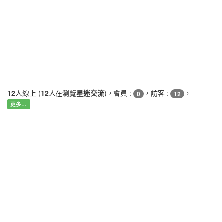
12
人線上 (
12
人在瀏覽
星迷交流
)，會員 :
，訪客 :
，
0
12
更多…