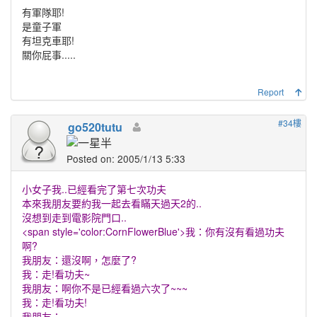
有軍隊耶!
是童子軍
有坦克車耶!
關你屁事.....
Report
#34樓
go520tutu
Posted on: 2005/1/13 5:33
小女子我..已經看完了第七次功夫
本來我朋友要約我一起去看瞞天過天2的..
沒想到走到電影院門口..
<span style='color:CornFlowerBlue'>我：你有沒有看過功夫
啊?
我朋友：還沒啊，怎麼了?
我：走!看功夫~
我朋友：啊你不是已經看過六次了~~~
我：走!看功夫!
我朋友：....