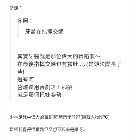
參照：
參照：
牙醫在指揮交通
其實牙醫就是那位偉大的舞蹈家～
在最後指揮交通也有露肚...只是頭法變長了
些!
還有阿
醬爆還用喜劇之王那招
就是那個把妹姿勢
少林足球中偉大的舞蹈家"豬肉佬"???(隱藏人物NPC)
難怪我覺得很眼熟但又想不起來是誰呀...