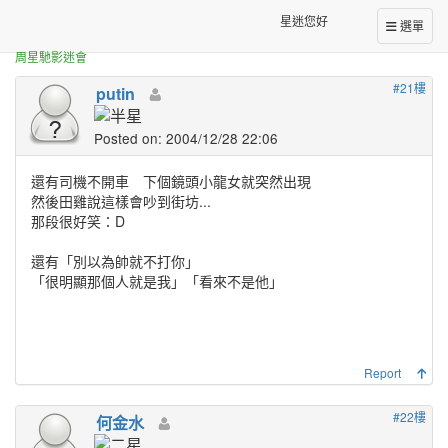
正體中文台港星迷板
功夫好笑的在那裡-做夢都會笑
星迷您好
選單
周星馳影迷會
#21樓
putin
Posted on: 2004/12/28 22:06
還有司機不開車 下個鏡頭小龍女就突然出現
然後田雞說這樣會吵到街坊...
那段很好笑：D
還有「別以為帥就不打你」
「很明顯那個人就是我」「看來不是他」
Report
#22樓
何金水