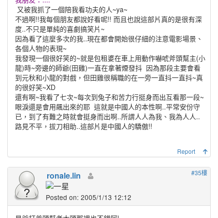
又被我抓了一個陪我看功夫的人~ya~
不過啊!!我每個朋友都說好看呢!! 而且也說這部片真的是很有深
度..不只是單純的喜劇搞笑片~
因為看了這麼多次的我..現在都會開始很仔細的注意電影場景、
各個人物的表現~
我發現一個很好笑的~就是包租婆在車上用動作嚇唬斧頭幫主(小
龍)時~旁邊的師爺(田雞)一直在拿著煙發抖
因為那段主要會看
到元秋和小龍的對戲，但田雞很稱職的在一旁一直抖一直抖~真
的很好笑~XD
還有啊~我看了七次~每次到兔子和苦力行挺身而出互看那一段~
眼淚還是會用飆出來的耶
這就是中國人的本性啊..平常安份守
已，到了有難之時就會挺身而出啊..所謂人人為我、我為人人..
路見不平，拔刀相助..這部片是中國人的驕傲!!
Report
#35樓
ronale.lin
Posted on: 2005/1/13 12:12
星爺打斧頭幫老大頭那裡也不錯阿!