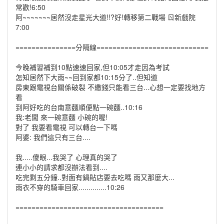
常歡!6:50
阿~~~~~~~居然沒走星光大道!!?好!轉移第二戰場 ㄖ新戲院
7:00
===============分隔線============================
今晚補習補到10點速速回家,但10:05才走因為考試
怎知居然下大雨~~回到家都10:15分了..但知道
房東跟電視台關係破裂 不繳錢只能看三台...心想一定要找地方
看
到阿好吃的台南意麵順便點一碗麵..10:16
我:老闆 來一碗意麵 小碗的喔!
對了 我要看電視 可以轉台一下嗎
阿婆: 我們這只有三台....
我.....傻眼...我哭了 心理真的哭了
連小小的請求都沒辦法看到....
吃完剩五分鐘..對面有鍋貼店要去吃嗎 雨又那麼大...
雨衣不穿的騎車回家..............10:26
=====================================