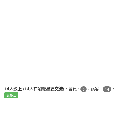
14
人線上 (
14
人在瀏覽
星迷交流
)，會員 :
，訪客 :
，
0
14
更多…