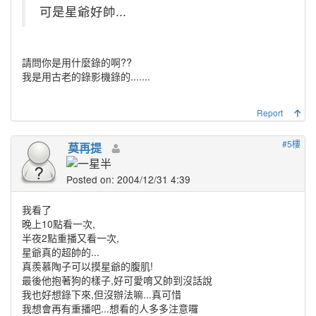
可是星爺好帥...
請問你是用什麼錄的啊??
我是用古老的錄影機錄的.......
Report
#5樓
莫再提
Posted on: 2004/12/31 4:39
我看了
晚上10點看一次,
半夜2點重播又看一次,
星爺真的超帥的...
真羨慕陶子可以摸星爺的腹肌!
最後他抱著狗的樣子,好可愛唷又帥到沒話說
我也好想錄下來,但沒辦法嘛...真可惜
我想會再有重播吧...想看的人多多注意囉