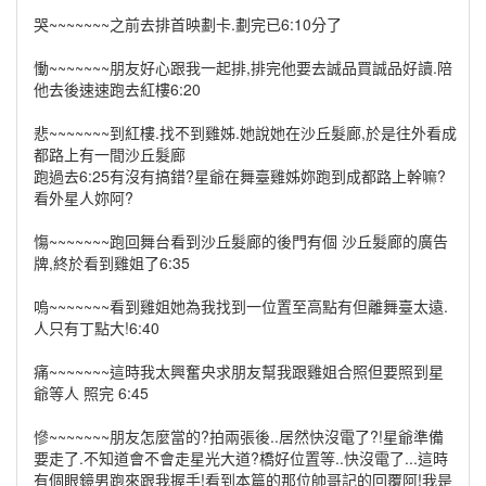
哭~~~~~~~之前去排首映劃卡.劃完已6:10分了
慟~~~~~~~朋友好心跟我一起排,排完他要去誠品買誠品好讀.陪
他去後速速跑去紅樓6:20
悲~~~~~~~到紅樓.找不到雞姊.她說她在沙丘髮廊,於是往外看成
都路上有一間沙丘髮廊
跑過去6:25有沒有搞錯?星爺在舞臺雞姊妳跑到成都路上幹嘛?
看外星人妳阿?
慯~~~~~~~跑回舞台看到沙丘髮廊的後門有個 沙丘髮廊的廣告
牌,終於看到雞姐了6:35
嗚~~~~~~~看到雞姐她為我找到一位置至高點有但離舞臺太遠.
人只有丁點大!6:40
痛~~~~~~~這時我太興奮央求朋友幫我跟雞姐合照但要照到星
爺等人 照完 6:45
慘~~~~~~~朋友怎麼當的?拍兩張後..居然快沒電了?!星爺準備
要走了.不知道會不會走星光大道?橋好位置等..快沒電了...這時
有個眼鏡男跑來跟我握手!看到本篇的那位帥哥記的回覆阿!我是