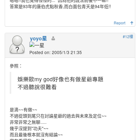
嗯嗯!!我也覺得怪怪的...
因為他的說法前後不一嘛!!
答案是93年的唐伯虎點秋香,而白面包青天是94年低!!
Report
#12樓
yoyo星
Posted on: 2005/1/3 21:35
參照：
娛樂歐my god好像也有做星爺專題
不過聽說很難看
是滴~~有做~~
不過從頭到尾只在討論星爺的過去與未來及定位~~
非常非常之無聊.....
幾乎沒提到"功夫"~~
而且最後根本就沒有結論~~