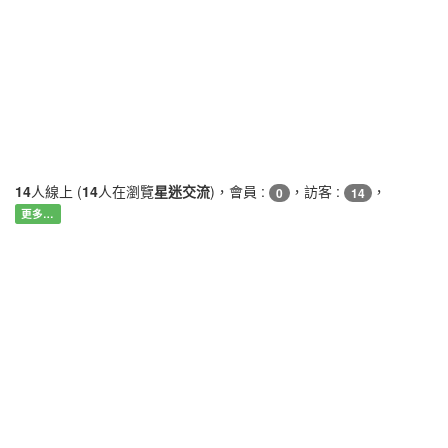
14
人線上 (
14
人在瀏覽
星迷交流
)，會員 :
，訪客 :
，
0
14
更多…