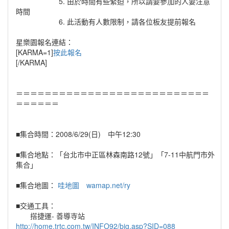
5. 由於時間有些緊迫，所以請要參加的人要注意
時間
6. 此活動有人數限制，請各位板友提前報名
星樂園報名連結：
[KARMA=1]
按此報名
[/KARMA]
＝＝＝＝＝＝＝＝＝＝＝＝＝＝＝＝＝＝＝＝＝＝＝＝＝＝＝
＝＝＝＝＝＝
■集合時間：2008/6/29(日) 中午12:30
■集合地點：「台北市中正區林森南路12號」「7-11中航門市外
集合」
■集合地圖：
哇地圖 wamap.net/ry
■交通工具：
搭捷運- 善導寺站
http://home.trtc.com.tw/INFO92/big.asp?SID=088