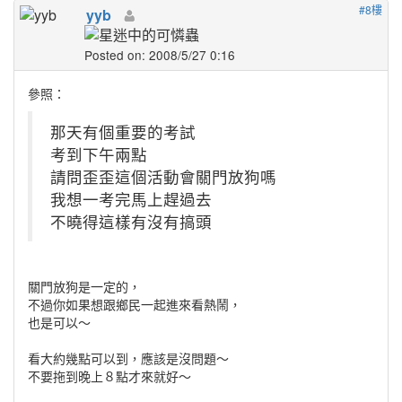
#8樓
yyb
Posted on: 2008/5/27 0:16
參照：
那天有個重要的考試
考到下午兩點
請問歪歪這個活動會關門放狗嗎
我想一考完馬上趕過去
不曉得這樣有沒有搞頭
關門放狗是一定的，
不過你如果想跟鄉民一起進來看熱鬧，
也是可以～
看大約幾點可以到，應該是沒問題～
不要拖到晚上８點才來就好～