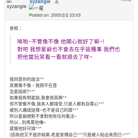
xyzangie
Posted on: 2005/2/2 23:03
參照：
唉喲~不管像不像 他開心就好了嘛~!
對吧 我想星爺也不會去在乎這種事 我們也
把他當玩笑看一看就過去了咩~
我同意你的說法^^
其實像不像，我倒不在意
怎麼說呢?^^"
如果我有明星臉,我會很高興^^
但不管像不像,我本人都接受,只是人都有自尊心^^"
被別人講成這樣~也不是自己的錯^^"
所以星爺絕對不會對他有任何看法~
所以...別再罵他嚕~
感覺他好可憐^^"
(因為他又不是許純美,老是宣傳自己^^"只是被人貼出來而已~^^"