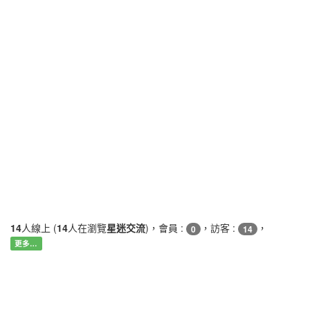
14
人線上 (
14
人在瀏覽
星迷交流
)，會員 :
，訪客 :
，
0
14
更多…