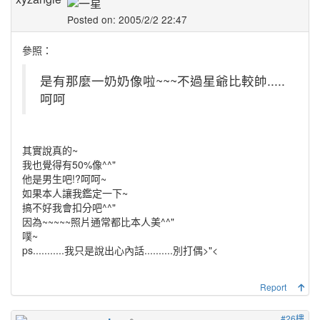
Posted on: 2005/2/2 22:47
參照：
是有那麼一奶奶像啦~~~不過星爺比較帥.....
呵呵
其實說真的~
我也覺得有50%像^^"
他是男生吧!?呵呵~
如果本人讓我鑑定一下~
搞不好我會扣分吧^^"
因為~~~~~照片通常都比本人美^^"
噗~
ps...........我只是說出心內話..........別打偶>"<
Report
#26樓