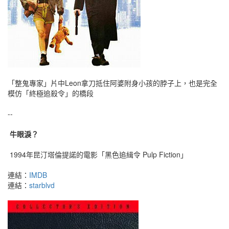
singchi.org星樂園
「整鬼專家」片中Leon拿刀抵住阿婆附身小孩的脖子上，也是完全
模仿「終極追殺令」的橋段
singchi.org星樂園
星樂園hsnoez
--
星樂園yfkg
singchi.org星樂園
牛眼淚？
singchi.org星樂園
singchi.org星樂園
1994年昆汀塔倫提諾的電影「黑色追緝令 Pulp Fiction」
singchi.org星樂園
singchi.org星樂園
連結：
IMDB
星樂園dgewk
連結：
starblvd
星樂園fvfhhy
singchi.org星樂園