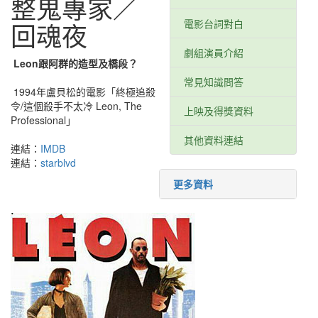
整鬼專家／
電影台詞對白
回魂夜
劇組演員介紹
Leon跟阿群的造型及橋段？
星樂園lwtl
常見知識問答
singchi.org星樂園
1994年盧貝松的電影「終極追殺
令/這個殺手不太冷 Leon, The
上映及得獎資料
Professional」
星樂園fpgn
其他資料連結
singchi.org星樂園
連結：
IMDB
星樂園eyzfb
連結：
starblvd
singchi.org星樂園
更多資料
singchi.org星樂園
星樂園yydxoe