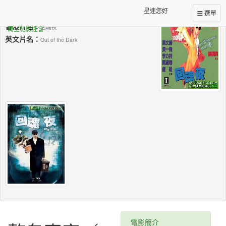
星迷您好
台灣片名：
選單
整鬼專家
香港片名：
回魂夜
周星馳影迷會
英文片名：
Out of the Dark
電影簡介