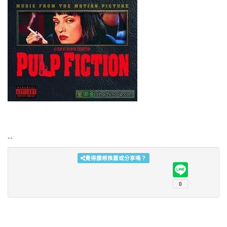
singchi.org星樂園
星樂園iglnt
星樂園cvtlg
星樂園afbdii
--
星樂園lzbfx
覺得讚想推薦或分享嗎？