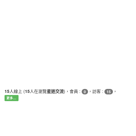
15
人線上 (
15
人在瀏覽
星迷交流
)，會員 :
，訪客 :
，
0
15
更多…