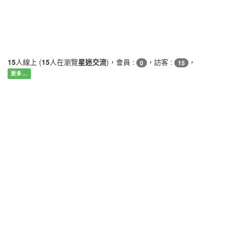
15
人線上 (
15
人在瀏覽
星迷交流
)，會員 :
，訪客 :
，
0
15
更多…