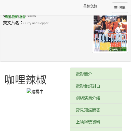
星迷您好
台灣片名：
選單
咖哩辣椒
香港片名：
咖哩辣椒
周星馳影迷會
英文片名：
Curry and Pepper
電影簡介
咖哩辣椒
電影台詞對白
劇組演員介紹
星樂園kssk
常見知識問答
上映得獎資料