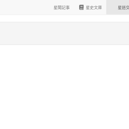
貴劇照及道具
星聞記事
星史文庫
星迷