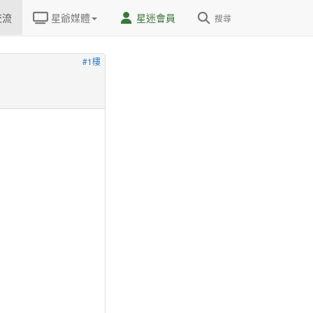
交流
星爺媒體
星迷會員
搜尋
#1樓