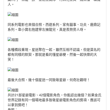
人。
同系列電影也來個合照，西遊系列、家有囍事、功夫、鹿鼎記
系列。韋小寶右抱建寧左擁龍兒，真是羨煞旁人呀。
各種橋段重現，星迷聚在一起，雖然互相不認識，但是莫名的
都有同樣的默契，那就是看的懂星爺梗，然後一起快樂的大
笑！
最後大合照，幾十個星迷一同致敬星爺，何奇壯觀呀！
共計21部星爺電影、42個電影角色，你能認出幾個？如果金氏
世界記錄有同一個場地最多致敬星爺電影角色的獎項，應該可
以拿到獎吧！
參照：