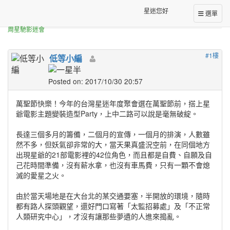
網站消息活動公告板
星迷您好
選單
[公告]
[活動]2017萬聖節星迷搞鬼造型趴活動照片
周星馳影迷會
#1樓
低等小編
Posted on: 2017/10/30 20:57
萬聖節快樂！今年的台灣星迷年度聚會選在萬聖節前，搭上星
爺電影主題變裝造型Party，上中二路可以說是毫無破綻。
長達三個多月的籌備，二個月的宣傳，一個月的排演，人數雖
然不多，但妖氣卻非常的大，當天果真盛況空前，在同個地方
出現星爺的21部電影裡的42位角色，而且都是自費、自願及自
己花時間準備，沒有薪水拿，也沒有車馬費，只有一顆不會熄
滅的愛星之火。
由於當天場地是在大台北的某交通要塞，半開放的環境，隨時
都有路人探頭觀望，還好門口寫著「太監招募處」及「不正常
人類研究中心」，才沒有讓那些夢遺的人進來搗亂。