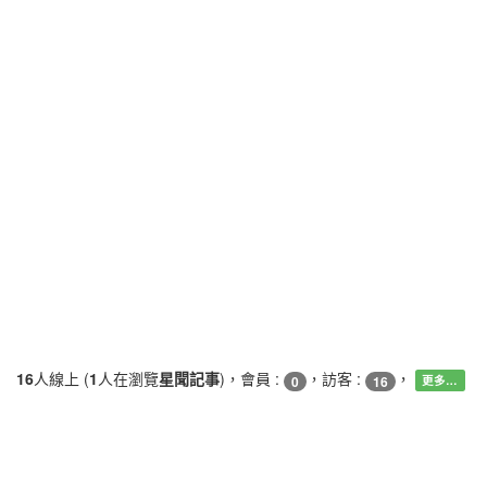
16
人線上 (
1
人在瀏覽
星聞記事
)，會員 :
，訪客 :
，
0
16
更多…