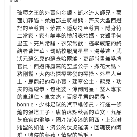
破壞之王的外賣何金銀、斷水流大師兄、蒙
面加菲貓、柔道部主將黑熊，齊天大聖西遊
記的至尊寶、紫霞、隱身符至尊寶、隱身符
二當家，家有囍事的禮服表姑媽、女殺手何
里玉、亮片常騷、衣架常歡，逃學威龍的終
結者曹達華、罰站校服周星星、湯茱迪，武
狀元蘇乞兒的蘇查哈爾燦、吏部尚書兼舉牌
官員，西遊降魔篇的空虛公子、撒花大媽、
豬剛鬣，大內密探零零發的琴操、外星人皇
上，鹿鼎記的韋小寶、建寧公主、龍兒，功
夫的鐵線拳、包租婆、潦倒阿星，整人專家
的車親仁、車文杰，百變星君的蟲蟲、
bonnie，少林足球的汽車維修員，行運一條
龍的蛋塔王子，唐伯虎點秋香的華安，九品
芝麻官的龜婆，國產凌凌漆的聞西，上海灘
賭聖的如仙，濟公的伏虎羅漢，回魂夜的阿
群，賭俠的夢蘿，情聖的毛毛。