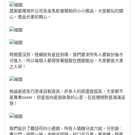
感謝星輝海外公司及金馬影展贊助的小小獎品，大家都玩的開
心，獎品也拿的開心。
時間還沒到，陸續就有星迷到場，我們要求所有人要裝扮後才
可進入，所以每個人都得穿著戲服在週圍進出，大家都是大勇
之人呀！
無論是造型巧思或自製道具，許多人的原還度超高，大家都不
是專業coser，但星迷向星爺致敬的心意，在這裡絕對是滿滿呈
現！
我們設計了聽話符的小遊戲，所有人隨機分成六組，分別是：
鷹爪門、保龍一族、金剛豆腐隊、村口花旦黃、鳳來樓、驅魔