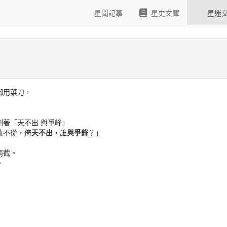
漆的菜刀其實是屠龍刀
星聞記事
星史文庫
星迷
御用菜刀，
著「天不出 與爭峰」
敢不從，倚
天不出
，誰
與爭鋒
？」
兩截。
。