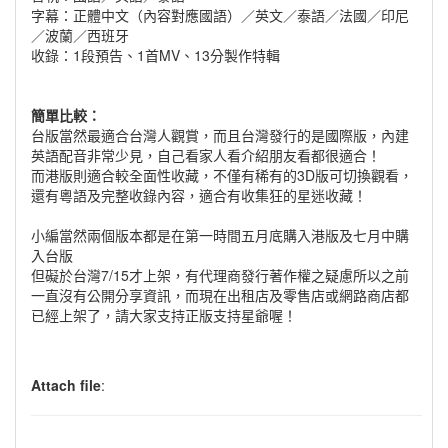
字幕：正體中文（內容對應國語）／英文／泰語／法國／印尼
／波蘭／西班牙
收錄：1段預告、1首MV、13分製作特輯
簡單比較：
台版當然最適合台灣人觀賞，而且台灣發行的是國際版，內建
英語配音非常少見，自己看家人看介紹朋友看都很適合！
而港版則適合較全面性收藏，不僅有稀有的3D版可切換觀看，
還有粵語及完整收錄內容，適合有收集狂的星迷收藏！
小編當然兩個版本都是在第一時間五月底購入港版及七月中購
入台版
但礙於台灣7/15才上架，有代理商發行著作權之疑慮所以之前
一直沒有公開分享資訊，而現在出租店及零售店或網路商店都
已經上架了，請大家支持正版支持星爺喔！
Attach file
: