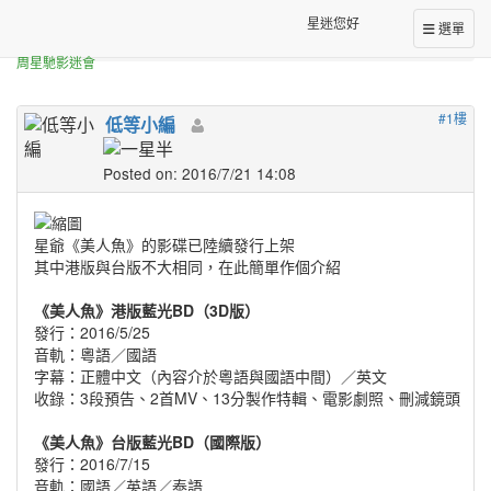
正體中文台港星迷板
星迷您好
選單
[分享]
周星馳電影《美人魚》港版台版藍光BD比較
周星馳影迷會
#1樓
低等小編
Posted on: 2016/7/21 14:08
星爺《美人魚》的影碟已陸續發行上架
其中港版與台版不大相同，在此簡單作個介紹
《美人魚》港版藍光BD（3D版）
發行：2016/5/25
音軌：粵語／國語
字幕：正體中文（內容介於粵語與國語中間）／英文
收錄：3段預告、2首MV、13分製作特輯、電影劇照、刪減鏡頭
《美人魚》台版藍光BD（國際版）
發行：2016/7/15
音軌：國語／英語／泰語