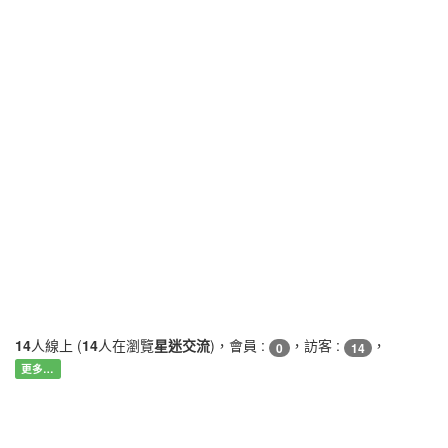
14
人線上 (
14
人在瀏覽
星迷交流
)，會員 :
，訪客 :
，
0
14
更多…