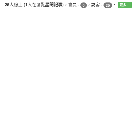
25
人線上 (
1
人在瀏覽
星聞記事
)，會員 :
，訪客 :
，
0
25
更多…