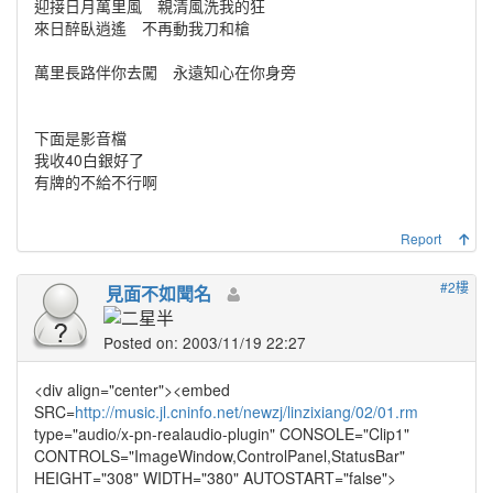
迎接日月萬里風 親清風洗我的狂
來日醉臥逍遙 不再動我刀和槍
萬里長路伴你去闖 永遠知心在你身旁
下面是影音檔
我收40白銀好了
有牌的不給不行啊
Report
#2樓
見面不如聞名
Posted on: 2003/11/19 22:27
<div align="center"><embed
SRC=
http://music.jl.cninfo.net/newzj/linzixiang/02/01.rm
type="audio/x-pn-realaudio-plugin" CONSOLE="Clip1"
CONTROLS="ImageWindow,ControlPanel,StatusBar"
HEIGHT="308" WIDTH="380" AUTOSTART="false">