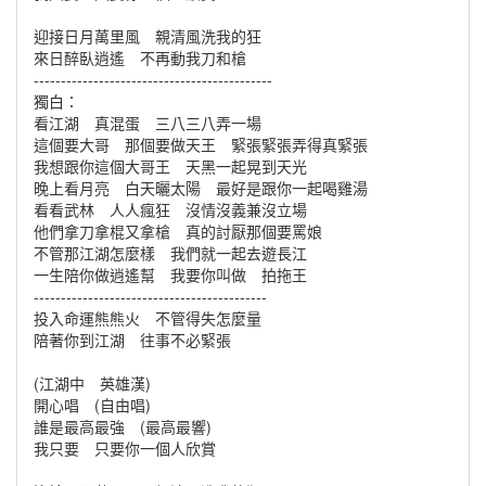
迎接日月萬里風 親清風洗我的狂
來日醉臥逍遙 不再動我刀和槍
--------------------------------------------
獨白：
看江湖 真混蛋 三八三八弄一場
這個要大哥 那個要做天王 緊張緊張弄得真緊張
我想跟你這個大哥王 天黑一起晃到天光
晚上看月亮 白天曬太陽 最好是跟你一起喝雞湯
看看武林 人人瘋狂 沒情沒義兼沒立場
他們拿刀拿棍又拿槍 真的討厭那個要罵娘
不管那江湖怎麼樣 我們就一起去遊長江
一生陪你做逍遙幫 我要你叫做 拍拖王
-------------------------------------------
投入命運熊熊火 不管得失怎麼量
陪著你到江湖 往事不必緊張
(江湖中 英雄漢)
開心唱 (自由唱)
誰是最高最強 (最高最響)
我只要 只要你一個人欣賞