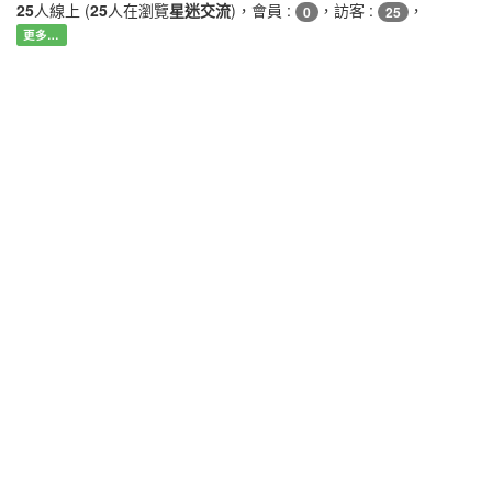
25
人線上 (
25
人在瀏覽
星迷交流
)，會員 :
，訪客 :
，
0
25
更多…