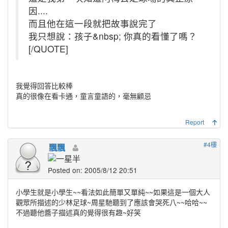
因....
而且他在這一段就把故事說完了
我只想說：孩子&nbsp; 你真的看懂了嗎？
[/QUOTE]
我覺得回答比較棒
真的很像在看卡通，童言童語的，毫無顧忌
Report
#4樓
飄飄
Posted on: 2005/8/12 20:51
小學生就是小學生~~看法如此簡單又單純~~如果這是一個大人
觀眾所描述的少林足球~周星馳聽到了應該會哭死八~~哈哈~~
不過聽他醬子描述真的覺得很有趣~好笑