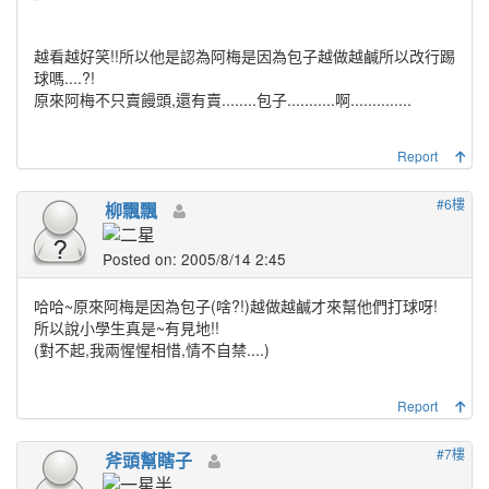
越看越好笑!!所以他是認為阿梅是因為包子越做越鹹所以改行踢
球嗎....?!
原來阿梅不只賣饅頭,還有賣........包子...........啊..............
Report
#6樓
柳飄飄
Posted on: 2005/8/14 2:45
哈哈~原來阿梅是因為包子(啥?!)越做越鹹才來幫他們打球呀!
所以說小學生真是~有見地!!
(對不起,我兩惺惺相惜,情不自禁....)
Report
#7樓
斧頭幫瞎子