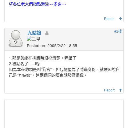
望各位老大們指點迷津~~多謝~~
Report
#2樓
九姑娘
Posted on: 2005/2/22 18:55
1.那是美編在排版時沒搞清楚，弄錯了
2.被點名了......哈~
因為本來豹頭是叫"狗官"，但包龍星為了隱瞞身份，就硬凹說自
己是"九姑娘"，這兩個詞的廣東話發音很像。
Report