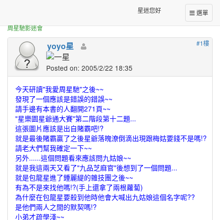
正體中文台港星迷板
☆關於我愛周星馳★
星迷您好
選單
周星馳影迷會
#1樓
yoyo星
Posted on: 2005/2/22 18:35
今天研讀"我愛周星馳"之後~~
發現了一個應該是錯誤的錯誤~~
請手邊有本書的人翻開271頁~~
"星樂園星爺通大賽"第二階段第十二題...
這張圖片應該是出自賭霸吧!?
就是最後賭霸贏了之後星爺落魄潦倒滴出現跟梅姑要錢不是嗎!?
請老大們幫我確定一下~~
另外......這個問題看來應該問九姑娘~~
就是我這兩天又看了"九品芝麻官"後想到了一個問題...
就是包龍星進了鍾麗緹的雜技團之後~~
有為不是來找他嗎!?(手上還拿了兩根蘿蔔)
為什麼在包龍星要殺到他時他會大喊出九姑娘這個名字呢??
是他們兩人之間的默契嗎!?
小弟才疏學淺~~