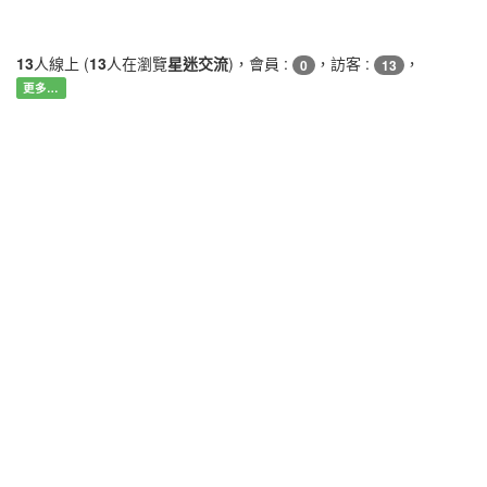
13
人線上 (
13
人在瀏覽
星迷交流
)，會員 :
，訪客 :
，
0
13
更多…