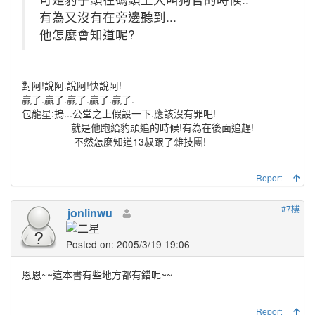
有為又沒有在旁邊聽到...
他怎麼會知道呢?
對阿!說阿.說阿!快說阿!
贏了.贏了.贏了.贏了.贏了.
包龍星:摀...公堂之上假設一下.應該沒有罪吧!
就是他跑給豹頭追的時候!有為在後面追趕!
不然怎麼知道13叔跟了雜技團!
Report
#7樓
jonlinwu
Posted on: 2005/3/19 19:06
恩恩~~這本書有些地方都有錯呢~~
Report