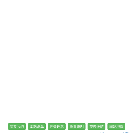
關於我們
本站沿革
經營理念
免責聲明
交換連結
網站地圖