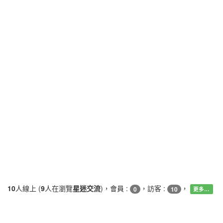
10
人線上 (
9
人在瀏覽
星迷交流
)，會員 :
，訪客 :
，
0
10
更多…