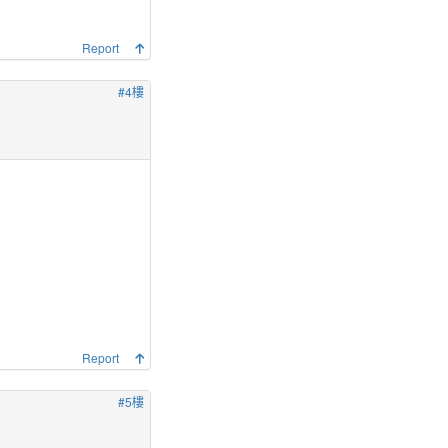
Report
#4樓
Report
#5樓