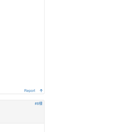
Report
#8樓