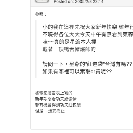
Posted on: 2005/2/8 23:14
參照：
小的我在這裡先祝大家新年快樂 雞年行
不曉得各位大大今天中午有無看到東
哇~~真的是星爺本人捏
戴著一頂鴨舌帽爆帥的
請問一下，星爺的"紅包袋"台灣有嗎??
如果有哪裡可以索取or買呢??
據電影廣告表上寫的
新年期間看功夫或偷情
都有機會得到功夫紅包袋
但是....送完為止