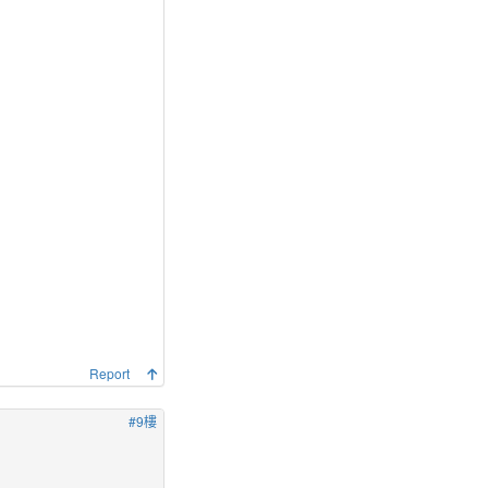
Report
#9樓