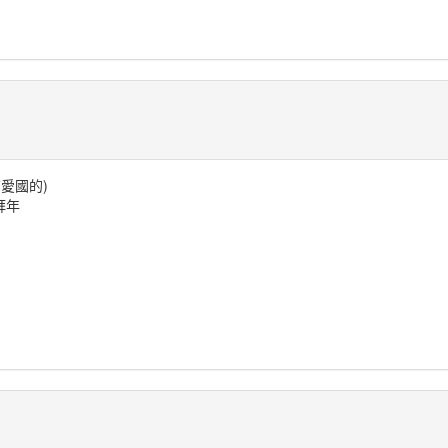
愛國的)
拜年