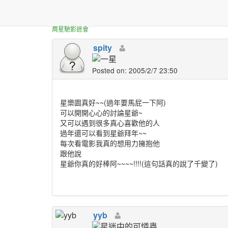
正體中文台港星迷板
耶 星爺的拜年~~
周星馳影迷會
spity
Posted on: 2005/2/7 23:50
星樂園真好~~(過年要馬屁一下阿)
可以開開心心的討論星爺~
又可以遇到很多真心喜歡他的人
過年還可以看到星爺拜年~~
每次看電影我真的想用力擁抱他
跟他說
星爺你真的好棒阿~~~~!!!!(這句話真的說了千變了)
yyb