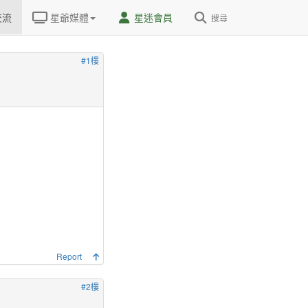
交流
星爺媒體
星迷會員
搜尋
#1樓
Report
#2樓