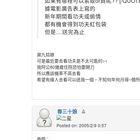
如果有哪裡可以索取or買呢?? [/QUOTE
據電影廣告表上寫的
新年期間看功夫或偷情
都有機會得到功夫紅包袋
但是....送完為止
謝九姑娘
可是最近要去看功夫是不太可能的><
我阿公80幾歲住院恐怕要開刀
所以應該機率不高去看
希望有緣人去看可以送我一個，不知何年何月得~償
春三十娘
Posted on: 2005/2/9 0:57
參照：