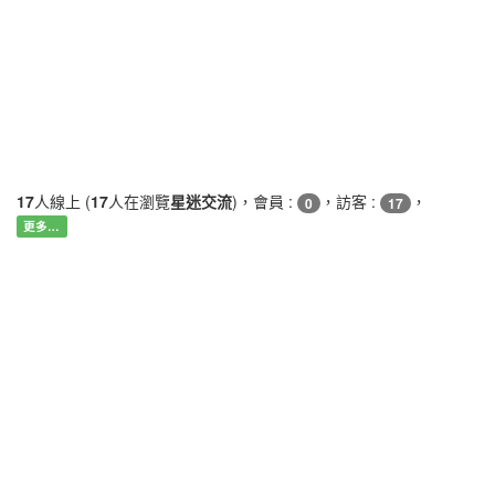
17
人線上 (
17
人在瀏覽
星迷交流
)，會員 :
，訪客 :
，
0
17
更多…