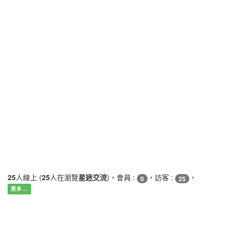
25
人線上 (
25
人在瀏覽
星迷交流
)，會員 :
，訪客 :
，
0
25
更多…