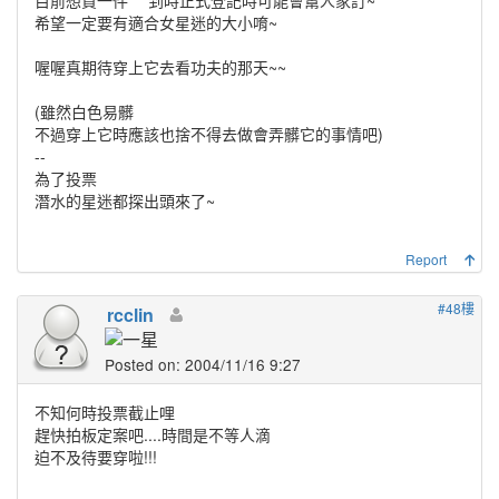
目前想買一件 到時正式登記時可能會幫人家訂~
希望一定要有適合女星迷的大小唷~
喔喔真期待穿上它去看功夫的那天~~
(雖然白色易髒
不過穿上它時應該也捨不得去做會弄髒它的事情吧)
--
為了投票
潛水的星迷都探出頭來了~
Report
#48樓
rcclin
Posted on: 2004/11/16 9:27
不知何時投票截止哩
趕快拍板定案吧....時間是不等人滴
迫不及待要穿啦!!!