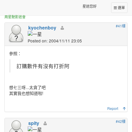
正體中文台港星迷板
[投票]星樂園功夫T備案投票~~~
星迷您好
選單
周星馳影迷會
#41樓
kyochenboy
Posted on: 2004/11/11 23:05
參照：
訂購數件有沒有打折阿
想七三呀...太貪了吧
其實我也想知道啦!
Report
#42樓
spity