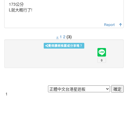
173公分
L就大概行了!
Report
«
1
2
(3)
覺得讚想推薦或分享嗎？
1