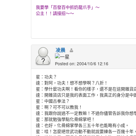
我要學「百發百中抓奶龍爪手」～
公主！！請接招～～
凌晨
Posted on: 2004/10/6 12:16
星：功夫？
達：對阿，功夫！想不想學啊？八折！
星：學什麼功夫啊！看你的樣子，還不是在這開雜貨
達：開雜貨店只是我的表面工作，我真正的身分是中
星：中國古拳法？
星：啊？可不可以教我！
達：我跟你說過不一定教嘛！不過你儘管告訴我你想
星：那就勉強學點化骨綿掌吧！
達：也好，化骨綿掌學各三五十年也能略有小成。
星：哇！怎麼絕世武功動不動就說要練各一百幾十年