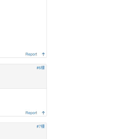
Report
#6樓
Report
#7樓