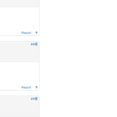
Report
#8樓
Report
#9樓