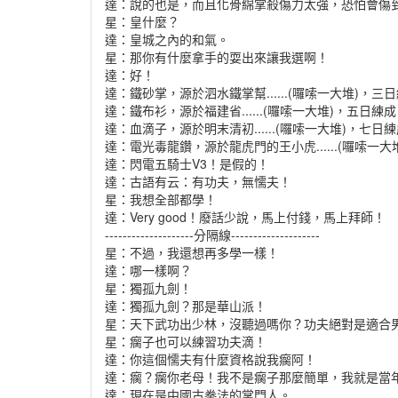
達：說的也是，而且化骨綿掌殺傷力太強，恐怕會傷到皇.
星：皇什麼？
達：皇城之內的和氣。
星：那你有什麼拿手的耍出來讓我選啊！
達：好！
達：鐵砂掌，源於泗水鐵掌幫......(囉嗦一大堆)，
達：鐵布衫，源於福建省......(囉嗦一大堆)，五日練
達：血滴子，源於明末清初......(囉嗦一大堆)，七
達：電光毒龍鑽，源於龍虎門的王小虎......(囉嗦一
達：閃電五騎士V3！是假的！
達：古語有云：有功夫，無懦夫！
星：我想全部都學！
達：Very good！廢話少說，馬上付錢，馬上拜師！
--------------------分隔線--------------------
星：不過，我還想再多學一樣！
達：哪一樣啊？
星：獨孤九劍！
達：獨孤九劍？那是華山派！
星：天下武功出少林，沒聽過嗎你？功夫絕對是適合
星：瘸子也可以練習功夫滴！
達：你這個懦夫有什麼資格說我瘸阿！
達：瘸？瘸你老母！我不是瘸子那麼簡單，我就是當
達：現在是中國古拳法的掌門人。