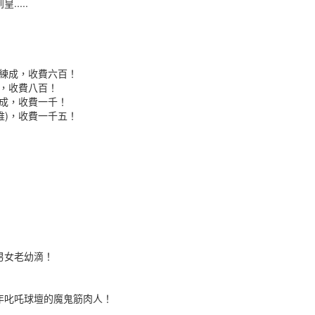
....
三日練成，收費六百！
成，收費八百！
日練成，收費一千！
大堆)，收費一千五！
男女老幼滴！
年叱吒球壇的魔鬼筋肉人！