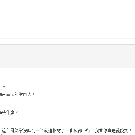
店？
國古拳法的掌門人！
學些什麼？
，這化骨綿掌沒練到一半就進棺材了，化痰都不行，我看你真是愛說笑！