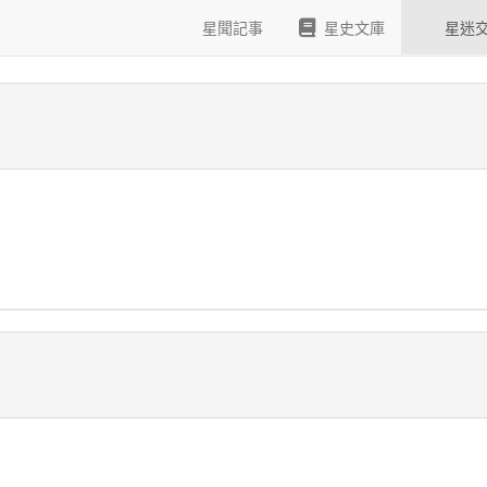
?
星聞記事
星史文庫
星迷