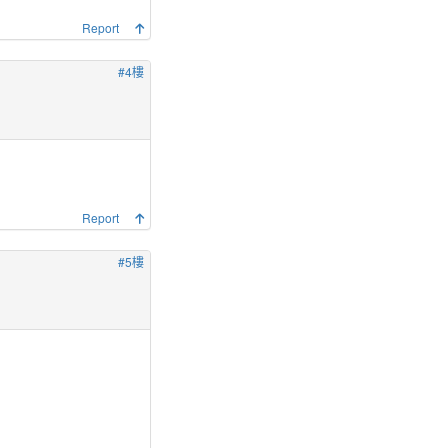
Report
#4樓
Report
#5樓