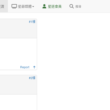
交流
星爺媒體
星迷會員
搜尋
#1樓
Report
#2樓