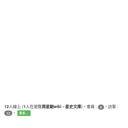
12
人線上 (
1
人在瀏覽
周星馳wiki - 星史文庫
)，會員 :
，訪客 :
0
，
12
更多…