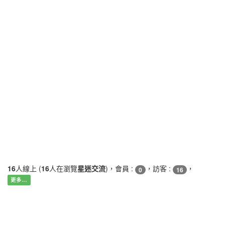
16
人線上 (
16
人在瀏覽
星迷交流
)，會員 :
，訪客 :
，
0
16
更多…