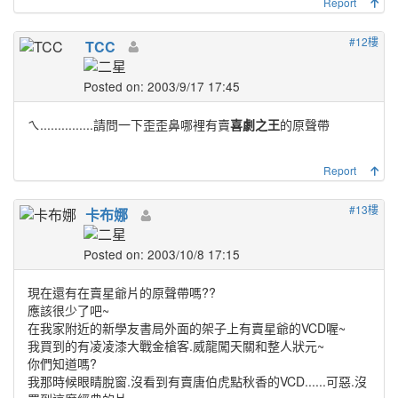
Report
#12樓
TCC
Posted on: 2003/9/17 17:45
ㄟ...............請問一下歪歪鼻哪裡有賣
喜劇之王
的原聲帶
Report
#13樓
卡布娜
Posted on: 2003/10/8 17:15
現在還有在賣星爺片的原聲帶嗎??
應該很少了吧~
在我家附近的新學友書局外面的架子上有賣星爺的VCD喔~
我買到的有凌凌漆大戰金槍客.威龍闖天關和整人狀元~
你們知道嗎?
我那時候眼睛脫窗.沒看到有賣唐伯虎點秋香的VCD......可惡.沒