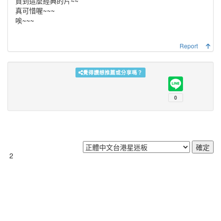
買到這麼經典的片~~
真可惜喔~~~
唉~~~
Report
覺得讚想推薦或分享嗎？
2