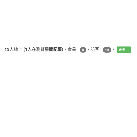
13
人線上 (
1
人在瀏覽
星聞記事
)，會員 :
，訪客 :
，
0
13
更多…