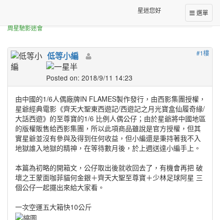
正體中文台港星迷板
星迷您好
選單
[分享]
大話西遊至尊寶公仔簡易開箱
周星馳影迷會
#1樓
低等小編
Posted on: 2018/9/11 14:23
由中國的1/6人偶廠牌IN FLAMES製作發行，由西影集團授權，
星爺經典電影《齊天大聖東西遊記/西遊記之月光寶盒仙履奇緣/
大話西遊》的至尊寶的1/6 比例人偶公仔；由於星爺將中國地區
的版權販售給西影集團，所以此項商品雖說是官方授權，但其
實星爺並沒有參與及得到任何收益，但小編還是秉持著我不入
地獄誰入地獄的精神，在等待數月後，於上週送達小編手上。
本篇為初略的開箱文，公仔取出後就收回去了，有機會再把 破
壞之王蒙面咖菲貓何金銀＋齊天大聖至尊寶＋少林足球阿星 三
個公仔一起擺出來給大家看。
一次空運五大箱快10公斤