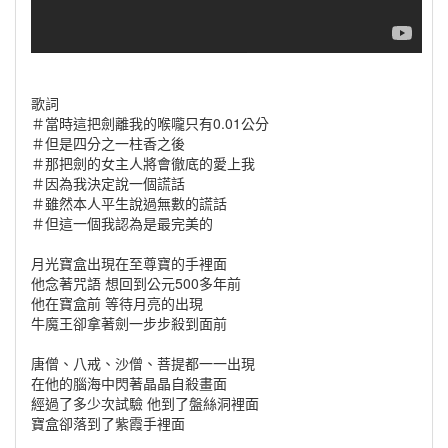
歌詞
＃當時這把劍離我的喉嚨只有0.01公分
＃但是四分之一柱香之後
＃那把劍的女主人將會徹底的愛上我
＃因為我決定說一個謊話
＃雖然本人平生說過無數的謊話
＃但這一個我認為是最完美的
月光寶盒出現在至尊寶的手裡面
他念著咒語 想回到公元500多年前
他在寶盒前 等待月亮的出現
牛魔王卻拿著劍一步步殺到面前
唐僧、八戒、沙僧、菩提都一一出現
在他的腦海中閃著晶晶自殺畫面
經過了多少次試驗 他到了盤絲洞裡面
寶盒卻落到了紫霞手裡面