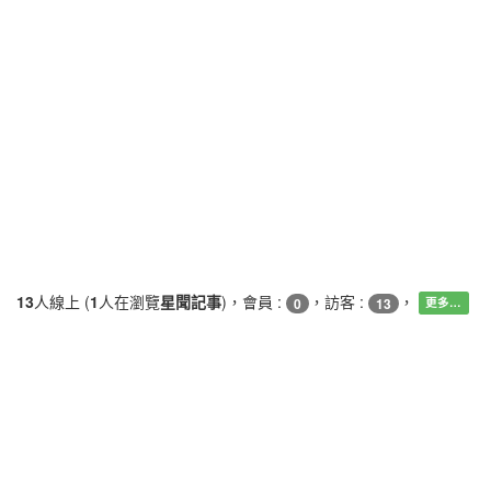
13
人線上 (
1
人在瀏覽
星聞記事
)，會員 :
，訪客 :
，
0
13
更多…