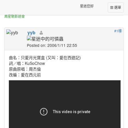
正體中文台港星迷板
星迷您好
選單
[轉錄]
[分享] 只愛月光寶盒之愛在西遊記
周星馳影迷會
#1樓
yyb
Posted on: 2006/1/11 22:55
曲名：只愛月光寶盒 (又叫：愛在西遊記)
詞／唱：KuSoChow
原曲原唱：周杰倫
改編：愛在西元前