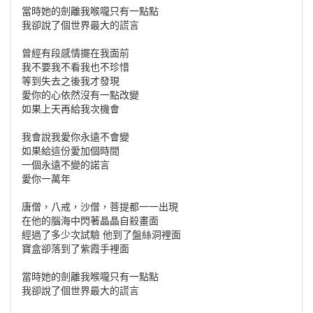
當時她的劍離我喉嚨只有一點點
我卻說了個世界最大的謊言
曾經有段感情擺在我面前
我不要我不看我也不珍惜
等到失去之後我才發現
愛你的心依然沒有一點改變
如果上天再給我次機會
我會說我愛你永遠不會變
如果給這份愛加個時間
一個永遠不變的諾言
愛你一萬年
唐僧，八戒，沙僧，菩提都一一出現
在他的腦海中閃著晶晶自殺畫面
經過了多少次試驗 他到了盤絲洞裡面
寶盒卻落到了紫霞手裡面
當時她的劍離我喉嚨只有一點點
我卻說了個世界最大的謊言