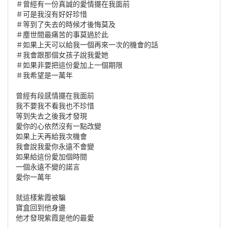
＃曾經有一份真誠的愛情擺在我面前
＃可是我沒有好好珍惜
＃等到了失去的時候才後悔莫及
＃塵世間最痛苦的事莫過於此
＃如果上天可以給我一個再來一次的機會的話
＃我會跟那個女孩子說我愛她
＃如果非要把這份愛加上一個期限
＃我希望是一萬年
曾經有段感情擺在我面前
我不要我不看我也不珍惜
等到失去之後我才發現
愛你的心依然沒有一點改變
如果上天再給我次機會
我會說我愛你永遠不會變
如果給這份愛加個時間
一個永遠不變的諾言
愛你一萬年
就這樣紫霞被騙
寶盒回到他身邊
他才發現紫霞是他的最愛