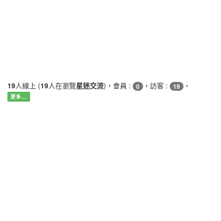
19
人線上 (
19
人在瀏覽
星迷交流
)，會員 :
，訪客 :
，
0
19
更多…