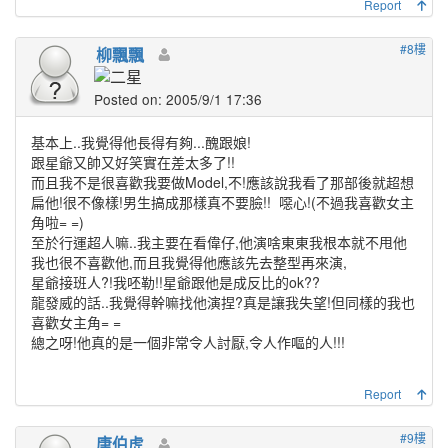
Report
#8樓
柳飄飄
Posted on: 2005/9/1 17:36
基本上..我覺得他長得有夠...醜跟娘!
跟星爺又
帥
又
好笑
實在差太多了!!
而且我不是很喜歡我要做Model,不!應該說我看了那部後就超想
扁他!很不像樣!男生搞成那樣真不要臉!!
噁心!(不過我喜歡女主
角啦= =)
至於行運超人嘛..我主要在看偉仔,他演啥東東我根本就不甩他
我也很不喜歡他,而且我覺得他應該先去整型再來演,
星爺接班人?!我呸勒!!星爺跟他是成反比的ok??
龍發威的話..我覺得幹嘛找他演捏?真是讓我失望!但同樣的我也
喜歡女主角= =
總之呀!他真的是一個非常令人討厭,令人作嘔的人!!!
Report
#9樓
唐伯虎