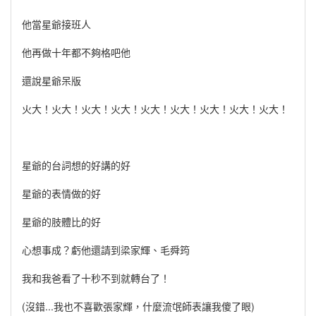
他當星爺接班人
他再做十年都不夠格吧他
還說星爺呆版
火大！火大！火大！火大！火大！火大！火大！火大！火大！
星爺的台詞想的好講的好
星爺的表情做的好
星爺的肢體比的好
心想事成？虧他還請到梁家輝、毛舜筠
我和我爸看了十秒不到就轉台了！
(沒錯...我也不喜歡張家輝，什麼流氓師表讓我傻了眼)