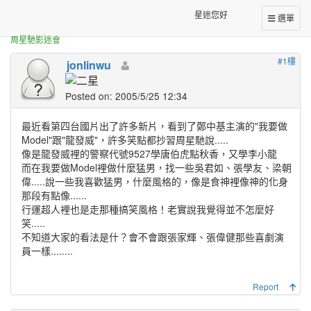
正體中文台港星迷板
你還喜歡鄭中基的風格嗎？
星迷您好
選單
周星馳影迷會
#1樓
jonlinwu
Posted on: 2005/5/25 12:34
最近看第四台國片出了許多新片，看到了鄭中基主演的"
我要做
Model
"跟"
龍發威
"，許多笑點都抄習周星馳說.....
像是龍發威裡的警察代號9527學唐伯虎點秋香，又學李小龍
而在我要做Model裡做什麼猛男，找一些吳君如、張學友、梁朝
偉.....說一些我喜歡猛男，什麼風格的，像是食神裡像神的化身
那段有點像......
行運超人裡也是走那種搞笑風格！老實說我覺得並不怎麼好
笑.....
不知道大家的看法是什？會不會跟張家輝、張偉健那些喜劇演
員一樣........
Report