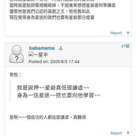
當時我差點把電視機砸掉，不過後來想想星爺是何等謙虛
儘管他是我們公認的喜劇之王，他依舊如此
現在覺得身為星迷的我們也要有星爺那分度量
Report
#7樓
babamama
Posted on: 2005/8/5 17:44
參照：
就是說押~~星爺真低很謙虛~~
身為一估星迷~~挖也要向他學習~~
是啊～一個成功的人都這麼謙虛，真難得
Report