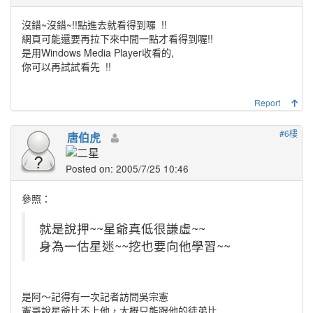
沒錯~沒錯~!!點進去就看得到囉
!!
網頁可能還要再拉下來中間一點才看得到喔!!
是用Windows Media Player收看的,
你可以再試試看先
!!
Report
#6樓
唐伯虎
Posted on: 2005/7/25 10:46
參照：
就是說押~~星爺真低很謙虛~~
身為一估星迷~~挖也要向他學習~~
是阿～記得有一次記者訪問吳宗憲
憲哥說星爺比不上他，大概只能跟他的徒弟比