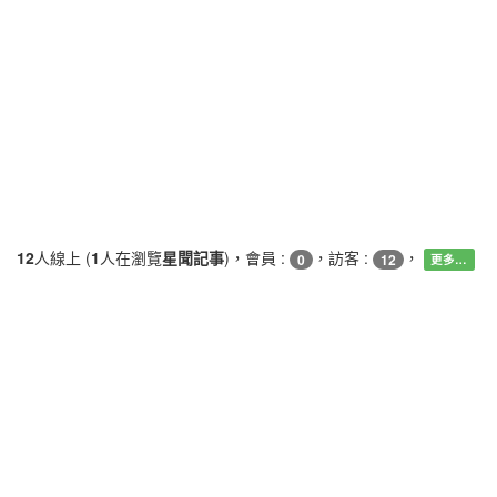
12
人線上 (
1
人在瀏覽
星聞記事
)，會員 :
，訪客 :
，
0
12
更多…