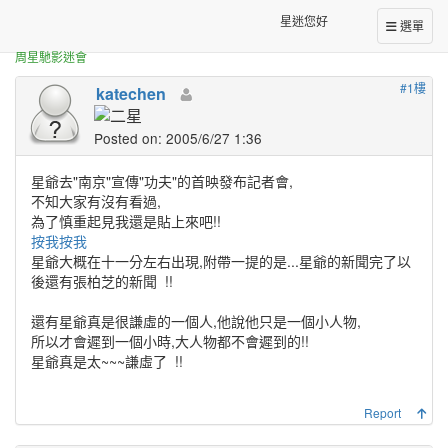
正體中文台港星迷板
星爺的視頻^^"20050607
星迷您好
選單
周星馳影迷會
#1樓
katechen
Posted on: 2005/6/27 1:36
星爺去"南京"宣傳"功夫"的首映發布記者會,
不知大家有沒有看過,
為了慎重起見我還是貼上來吧!!
按我按我
星爺大概在十一分左右出現,附帶一提的是...星爺的新聞完了以
後還有張柏芝的新聞
!!
還有星爺真是很謙虛的一個人,他說他只是一個小人物,
所以才會遲到一個小時,大人物都不會遲到的!!
星爺真是太~~~謙虛了
!!
Report