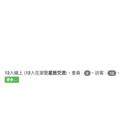
12
人線上 (
12
人在瀏覽
星迷交流
)，會員 :
，訪客 :
，
0
12
更多…