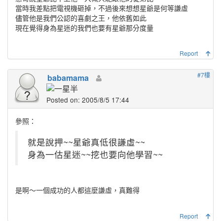
當時我差點把電視機砸掉，不過後來想想星爺是何等謙虛
儘管他是我們公認的喜劇之王，他依舊如此
現在覺得身為星迷的我們也要有星爺那分度量
Report
#7樓
babamama
Posted on: 2005/8/5 17:44
參照：
就是說押~~星爺真低很謙虛~~
身為一估星迷~~挖也要向他學習~~
是啊～一個成功的人都這麼謙虛，真難得
Report