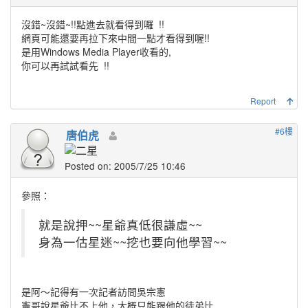
沒錯~沒錯~!!點進去就看得到囉
!!
網頁可能還要再拉下來中間一點才看得到喔!!
是用Windows Media Player收看的,
你可以再試試看先
!!
Report
#6樓
唐伯虎
Posted on: 2005/7/25 10:46
參照：
就是說押~~星爺真低很謙虛~~
身為一估星迷~~挖也要向他學習~~
是阿～記得有一次記者訪問吳宗憲
憲哥說星爺比不上他，大概只能跟他的徒弟比