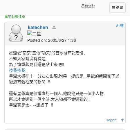
正體中文台港星迷板
星爺的視頻^^"20050607
星迷您好
選單
周星馳影迷會
#1樓
katechen
Posted on: 2005/6/27 1:36
星爺去"南京"宣傳"功夫"的首映發布記者會,
不知大家有沒有看過,
為了慎重起見我還是貼上來吧!!
按我按我
星爺大概在十一分左右出現,附帶一提的是...星爺的新聞完了以
後還有張柏芝的新聞
!!
還有星爺真是很謙虛的一個人,他說他只是一個小人物,
所以才會遲到一個小時,大人物都不會遲到的!!
星爺真是太~~~謙虛了
!!
Report