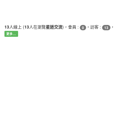
13
人線上 (
13
人在瀏覽
星迷交流
)，會員 :
，訪客 :
，
0
13
更多…