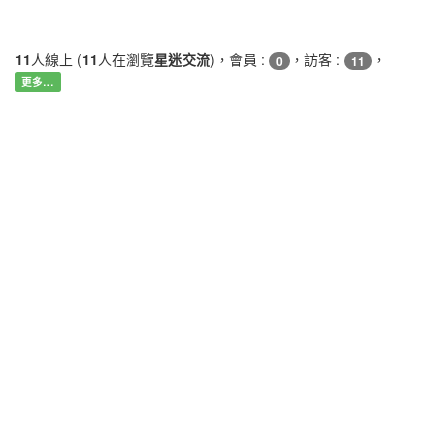
11
人線上 (
11
人在瀏覽
星迷交流
)，會員 :
，訪客 :
，
0
11
更多…