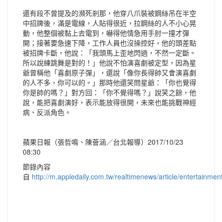
還有段不曾提及的瀕死剎那，他穿八爪裝被鋼絲吊在半空
中招牌後，滿是電線，人貼得很近，拉鋼絲的人不小心晃
動，他整個被黏上去電到，嚇得他情急用手肘一撞才彈
開；接著要急速下降，工作人員也沒操控好，他的頭差點
被招牌卡斷，他說：「我頭馬上歪地閃過，不然一定斷。
所以說練跳舞是對的！」他說不怕演喜劇被定型，因為星
爺曾稱他「喜劇原子彈」，還說「像你長得帥又會演喜劇
的人不多，你可以的。」那時他還笑問星爺：「你也覺得
你是帥的嗎？」對方回：「你不覺得嗎？」說笑之餘，他
說，能把喜劇演好，表示能放得很開，未來也能挑戰神經
病、反派角色。
蘋果日報（張哲鳴、陳薈涵／台北報導）2017/10/23
08:30
節錄內容
自
http://m.appledaily.com.tw/realtimenews/article/entertainm