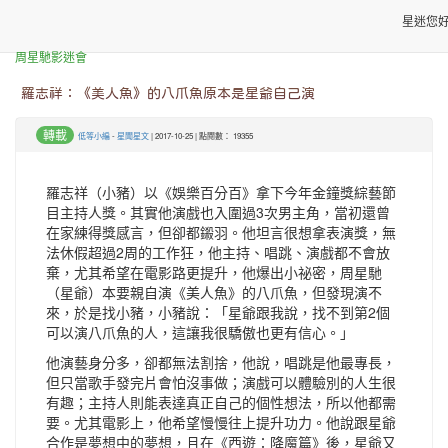
星迷您
本站消息
周星馳影迷會
羅志祥：《美人魚》的八爪魚原本是星爺自己演
轉載
低等小編
-
星聞星文
| 2017-10-25 | 點閱數： 19355
羅志祥（小豬）以《娛樂百分百》拿下今年金鐘獎綜藝節
目主持人獎。其實他演戲也入圍過3次男主角，當初還曾
在家練得獎感言，但卻都鎩羽。他坦言很想拿表演獎，無
法休假超過2周的工作狂，他主持、唱跳、演戲都不會放
棄，尤其希望在電影路更提升，他爆出小祕密，周星馳
（星爺）本要親自演《美人魚》的八爪魚，但發現演不
來，於是找小豬，小豬說：「星爺跟我說，找不到第2個
可以演八爪魚的人，這讓我很驕傲也更有信心。」
他演藝身分多，卻都無法割捨，他說，唱跳是他最專長，
但只當歌手發完片會怕沒事做；演戲可以體驗別的人生很
有趣；主持人則能表達真正自己的個性想法，所以他都需
要。尤其電影上，他希望慢慢往上提升功力。他說跟星爺
合作是夢想中的夢想，且在《西遊：降魔篇》後，星爺又