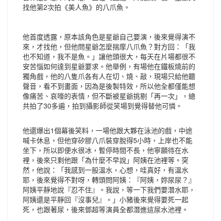
找他第2次拍《美人魚》的八爪魚。
他首度透露，原本該角色是星爺自己要演，後來覺得演不
來，才找他，但他問星爺怎麼揣摩八爪魚？對方回：「我
也不知道，我不是魚。」讓他頭很大，每天在片場都很不
安苦惱如何達到星爺要求。他舉例，有場他在鐵板燒前的
獨角戲，他的八隻爪各有人在切、燒、敲，現場只給他聽
聲音，看不到畫面，因為是後製特效，所以他全都僅能想
像痛苦、哀嚎的表情，但不斷被星爺挑剔「再一次」，總
共拍了30多遍，拍到攝影師從笑場到覺得替他可憐。
他還爆出1個幕後笑料，一場他跟大夥在泳池的戲，中途
喊卡休息，但他穿矽膠八爪裝穿脫得5小時，上岸也不能
坐下，所以即便水很冰，暫停時間不長，他寧願待在水
裡，後來只剩他跟「為什麼不早說」阿姨在池裡等。突
然，他說：「我感到一股溫水，心想，哇真好，有溫水
耶，後來覺得不對呀，轉頭問阿姨：『阿姨，妳尿尿？』
阿姨平靜地說『忍不住』。我說，等一下我們要潛水耶，
阿姨還是平靜回『沒事兒』。」小豬後來覺得要死一起
死，也跟著尿，後來鄧超等演員全都潛進這尿水池裡。