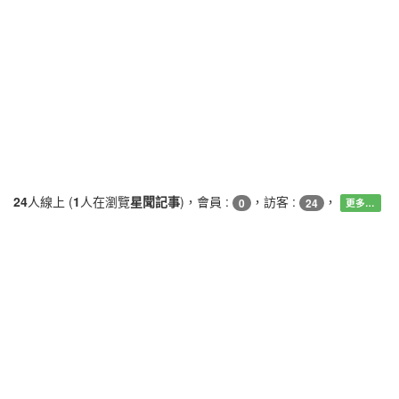
24
人線上 (
1
人在瀏覽
星聞記事
)，會員 :
，訪客 :
，
0
24
更多…