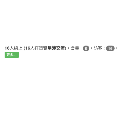
16
人線上 (
16
人在瀏覽
星迷交流
)，會員 :
，訪客 :
，
0
16
更多…