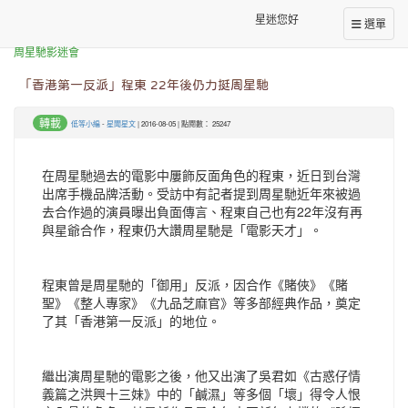
星迷您好
選單
本站消息
周星馳影迷會
「香港第一反派」程東 22年後仍力挺周星馳
轉載
低等小編
-
星聞星文
| 2016-08-05 | 點閱數： 25247
在周星馳過去的電影中屢飾反面角色的程東，近日到台灣
出席手機品牌活動。受訪中有記者提到周星馳近年來被過
去合作過的演員曝出負面傳言、程東自己也有22年沒有再
與星爺合作，程東仍大讚周星馳是「電影天才」。
程東曾是周星馳的「御用」反派，因合作《賭俠》《賭
聖》《整人專家》《九品芝麻官》等多部經典作品，奠定
了其「香港第一反派」的地位。
繼出演周星馳的電影之後，他又出演了吳君如《古惑仔情
義篇之洪興十三妹》中的「鹹濕」等多個「壞」得令人恨