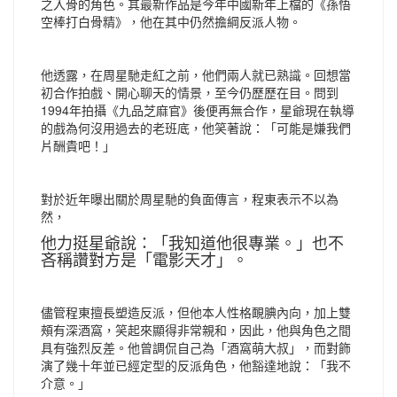
之入骨的角色。其最新作品是今年中國新年上檔的《孫悟
空棒打白骨精》，他在其中仍然擔綱反派人物。
他透露，在周星馳走紅之前，他們兩人就已熟識。回想當
初合作拍戲、開心聊天的情景，至今仍歷歷在目。問到
1994年拍攝《九品芝麻官》後便再無合作，星爺現在執導
的戲為何沒用過去的老班底，他笑著說：「可能是嫌我們
片酬貴吧！」
對於近年曝出關於周星馳的負面傳言，程東表示不以為
然，
他力挺星爺說：「我知道他很專業。」也不
吝稱讚對方是「電影天才」。
儘管程東擅長塑造反派，但他本人性格靦腆內向，加上雙
頰有深酒窩，笑起來顯得非常親和，因此，他與角色之間
具有強烈反差。他曾調侃自己為「酒窩萌大叔」，而對飾
演了幾十年並已經定型的反派角色，他豁達地說：「我不
介意。」