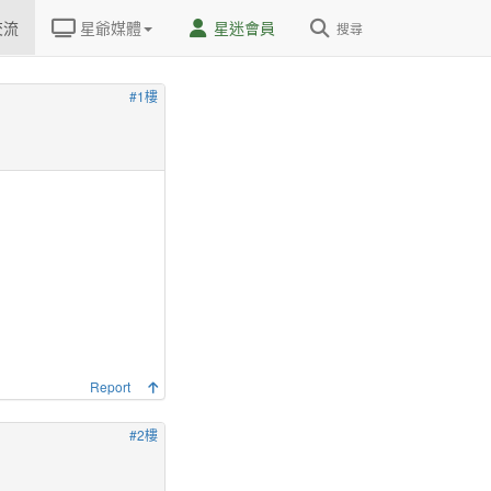
交流
星爺媒體
星迷會員
搜尋
#1樓
Report
#2樓