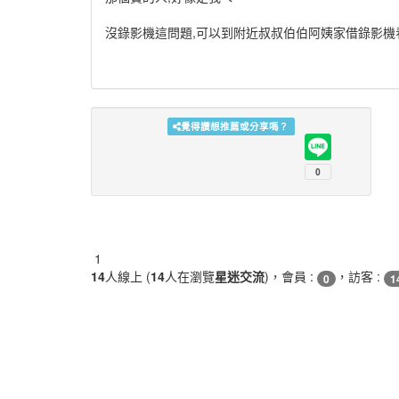
沒錄影機這問題,可以到附近叔叔伯伯阿姨家借錄影機
覺得讚想推薦或分享嗎？
1
14
人線上 (
14
人在瀏覽
星迷交流
)，會員 :
，訪客 :
0
1