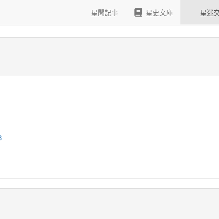
S錄影帶
星聞記事
星史文庫
星迷
8