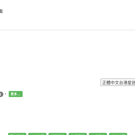
看
，
4
更多…