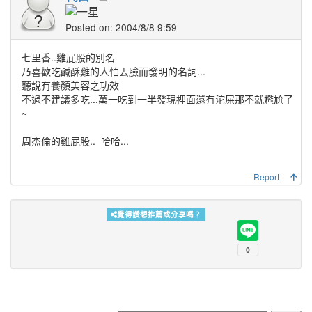
Posted on: 2004/8/8 9:59
七里香..雞屁股的別名
乃喜歡吃鹹酥雞的人怕丟臉而發明的名詞...
聽說有養顏美容之功效
不過不建議多吃...萬一吃到一半發現裡面還有沱屎那不就尷尬了
~
周杰倫的雞屁股..
哈哈...
Report
覺得讚想推薦或分享嗎？