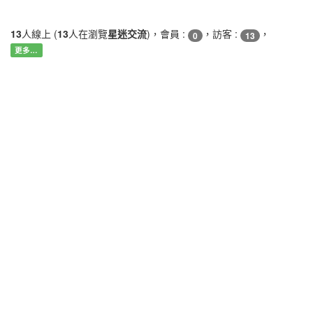
13
人線上 (
13
人在瀏覽
星迷交流
)，會員 :
，訪客 :
，
0
13
更多…