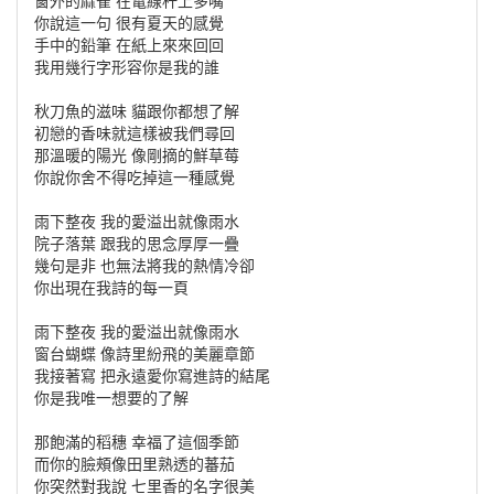
窗外的麻雀 在電線杆上多嘴
你說這一句 很有夏天的感覺
手中的鉛筆 在紙上來來回回
我用幾行字形容你是我的誰
秋刀魚的滋味 貓跟你都想了解
初戀的香味就這樣被我們尋回
那溫暖的陽光 像剛摘的鮮草莓
你說你舍不得吃掉這一種感覺
雨下整夜 我的愛溢出就像雨水
院子落葉 跟我的思念厚厚一疊
幾句是非 也無法將我的熱情冷卻
你出現在我詩的每一頁
雨下整夜 我的愛溢出就像雨水
窗台蝴蝶 像詩里紛飛的美麗章節
我接著寫 把永遠愛你寫進詩的結尾
你是我唯一想要的了解
那飽滿的稻穗 幸福了這個季節
而你的臉頰像田里熟透的蕃茄
你突然對我說 七里香的名字很美