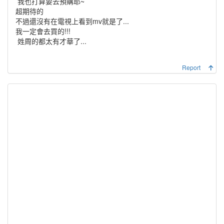
我也打算要去預購耶~
超期待的
不過還沒有在電視上看到mv就是了...
我一定會去買的!!!
姓周的都太有才華了...
Report