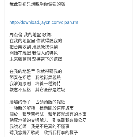
我此刻卻只想親吻你倔強的嘴
http://download.jaycn.com/dipan.rm
周杰倫-我的地盤 歌詞:
在我的地盤里 你就得聽我的
把音樂收割 用聽覺找快樂
開始在雕塑 我個人的特色
未來難預測 堅持當下的選擇
在我的地盤里 你就得聽我的
節奏在招惹 我說街舞親熱
我灌溉原則 培養一種獨特
觀念不及格 其它全部是垃圾
廣場的鴿子 占領頭版的報紙
一種新的解釋 標題關於這座城市
關於一種學習考試 和年輕就該有的本事
動感地帶的交通號志 到底離我有幾公尺
我說老師 我是不是真的不懂事
聽我念繞舌歌詞 欣賞我打拳的樣子