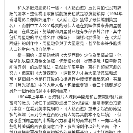
和大多數港產影片一樣，《大話西遊》直到開拍也沒有詳
細的劇本。整個構思取自編劇技安也就是導演劉鎮偉（1994年
香港電影金像獎評選中，《大話西遊》獲得了最佳編劇獎提
名），而劇中主人公至尊寶的最佳人選在劉鎮偉看來非周星馳
莫屬。在此之前，
劉鎮偉和周星馳已經有多部影片合作，其中
包括周星馳的早期成名作《賭聖》。同樣出於慣例，在《大話
西遊》的創作中，周星馳參與了大量意見，甚至後來許多膾炙
人口的對白也出自他手。
從一開始，周星馳就把《大話西遊》定位為愛情故事，他
希望能以周氏風格來演繹一個愛情悲劇，從而擺脫「周星馳只
能演喜劇」的訪問說法，雖然此前周星馳一直在作超越喜劇的
努力，
但直到《大話西遊》，這種努力才為大家所意識和認
可。整個劇本也是在其後的拍攝過程中慢慢完善起來的，甚至
在《月光寶盒》中的大量人名，包括至尊寶、春三十娘都是從
另外一個作廢的劇本中挪用而來。
1994年上半年，香港製片人陳佩華開始和西安電影製片廠
當時的廠長（現任中國電影進出口公司經理）董剛聯繫台拍影
片事宜。在看到劇本提綱時，《大話西遊》並未引起西影廠過
多的興趣（直到今天在西影仍有人認為其劇本不忍年讀），但
是考慮到周星馳的市場導召力和港片的商業利益，一向以出產
藝術片著稱的西影廠同意合作，參與除創作以外的全面工作，
並且選擇寧夏張賢亮影視城為外景拍攝基地，《大話西遊》中