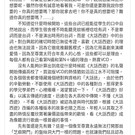
想要呢，雖然你很有誠意地看著我，可是你還是要跟我說你想
要的。你真的想要嗎？那你就拿去吧！你不是真的想要吧？難
道你真的想要嗎？……」
不知道從什麼時候開始，這些台詞已經能從學生的口中自
然地說出，而學生宿舍裡不時能聽見蚊帳裡唸唸有詞，不是單
詞而是台詞，不是演出時用的台詞，而是《大話西遊》中的台
詞。對白興起的確切時間已無從考證，喜歡《大話西遊》的理
由也無法說清。因為它徹底推翻舊模式，因為它用喜劇來演繹
愛情，因為至尊寶太符合年青人的心態，這些都可以是理由，
每個人都有自己看第N遍和第N＋l遍的理由。熱賣VCD。
沒有人能夠計算出到底從什麼時候起《大話西遊》的名聲
開始傳遍高校了，買盜版VCD的熱情猶如滔滔江水不可阻擋，
在各個宿舍都會隱藏幾個絕對夠資格的「大話迷」，由於他們
的辛勤勞動，不斷使用《大話西遊》中的各種對白，惹得更多
的學兄學弟們。心裡癢癢，渴望嘗試一下。「《大話西遊》好
看」以謠言傳遞的速度，迅速在各大高校中傳開。不懂《大話
西遊》，不看《大話西遊》被認為是與時代脫節，根據《大話
西遊》改編的各種版本的故事也隨之而出，年輕人以其取之不
盡的熱情反覆欣賞著廉價盜版帶來的歡愉，看《大話西遊》成
為像聽流行歌曲一樣普遍的事情。
先有蛋還是先有雞？這是一個像至尊寶永遠無法打開那扇
「芝麻開門」的盤絲洞大門一樣的問題。也就讓我們姑且認為