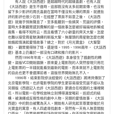
有人說《大話西遊》是超越時代的超級喜劇，也有人說
《大話西遊》是生不逢時，這部既沒有太多前期宣傳，也沒有
留下多少影評的周氏喜劇在當時不僅沒有火爆的票房，就連批
評的影評也很少石到。在經歷了票房不如意之後，《大話西
遊》就幾乎悄無聲息了，至多能聽到一些搞笑、荒誕的評價，
當時大多數觀眾感到費解的是一個故事怎麼被好端端地拆解成
兩集，看得不知所云，而且看慣了六小齡童的齊天大聖，怎麼
也難以接受周星馳演繹的新版大聖，無厘頭的周星馳怎麼也開
始煽起情演起愛情故事？總之，對於《月光寶盒》《大聖娶
親》，觀眾覺得除了怪，還是怪。1995、1996兩年，《大話西
遊》基本上仍屬於一部沒有口碑和推介的影片。
然而1996年年底，《大話西遊》本身發生了戲劇性的轉
變。盜版VCD開始猖獗，原來愛上電影院的人突然發現只用花
上電影票的一半錢就能看到最新的電影，而本來就不上電影院
的自此也更不會選擇前者，盜版世界開始無孔不入。
1996年，結束影院慘淡經營的《大話西遊》將拷貝傳到了
北京電影學院，也許電影學院的學生更容易接受荒誕不經以及
另類版《西遊記入也許《大話西遊》更適合在校園的土壤裡開
花，所以電影一在學校放映立刻博得滿堂喝彩，巡迴式的結
構，被演繹成反叛性格的劇中人物，另類的愛情故事，《大話
西遊》中的對白被驚為天人。開始有人研究起至尊寶穿梭於月
光寶盒的寓意，有人四處尋找劇本，突然有一天有人無意間脫
口而出：「你要是想要的話你就說話嘛，你不說我怎麼知道你