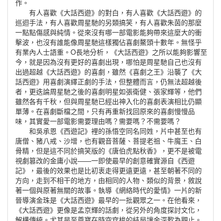
作。
有人喜歡《大話西遊》的對白，有人喜歡《大話西遊》的
巡迴手法，有人喜歡周星馳的另類搞笑，有人喜歡朱茵的那麼
一點點傷感與純情。從來沒有哪一部電影能夠帶來這麼大的衝
擊波，也沒有誰能像周星馳這樣獨佔喜劇鰲頭十數年。無怪乎
有業內人士語重。O長地分析，《大話西遊》之所以能夠影響至
今，就是因為沒有更好的喜劇出現，哪怕是周星馳自己也沒有
出過超越《大話西遊》的喜劇，雖然《喜劇之王》沿襲了《大
話西遊》用喜劇演繹正劇的手法，但整體而言，仍無法超越後
者，更迭論周星馳之後的喜劇明星如張衛健、張家輝等，他們
雖然各有千秋，但與周星馳已經出神入化的喜劇表演相比仍顯
單薄。在喜劇斷檔之間，只有再重新找回原來的喜劇慢慢品
味，其實愛一部電影需要理由嗎？需要嗎？不需要嗎？
和吳承恩《西遊記》裡的孫悟空同名同姓，片中甚至也有
唐僧、豬八戒、沙增，也有觀音菩薩、菩提老祖、牛魔王、白
骨精，但是這不同於搞笑版的《唐伯虎點秋香》，更不是被電
視劇篡改的金庸小說——一即使最早的創意確實源自《西遊
記》，最後的效果也是比初衷走得更遠更遠，甚至朝著不同的
方向，走到不相干的地方，由相同的人物、類似的背景，敘說
著一個與原著無關的故事。執導《網絡時代的愛情》一片的新
晉導演金珠是《大話西遊》最早的一批觀眾之一。在他看來，
《大話西遊》更像是孟京輝的話劇，從另外的角度探討文化，
解構傳統。尤其是至尊寶在時空穿梭的結局讓金深歎為觀止。