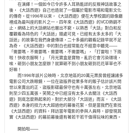
在演繹！一個如今已令許多人耳熟能詳的反叛神話故事之
後，《大話西遊》自己也造就了一個屬於電影市場和電影文化
的傳奇。從1996年以來，《大話西遊》便在大學校園的錄像廳
裡成為最叫座的影片之一，四年來《大話西遊》的VCD熱銷不
止，網絡上的大話網站也層出不窮，以熟悉「大話」對白和反
覆觀看為特色的「大話迷」隨處可見。已經有太多太多的「大
話迷」的故事在我們身邊傳頌，二十多遍的觀看記錄早就不足
為奇，《大話西遊》中的對白也經常能在不經意中聽見——
「需要嗎，不需要嗎，需要嗎，不需要嗎」，「打雷啦！下雨
啦！快收衣服啊！」「月光寶盒是寶物，亂扔它會污染環境，
唉，砸到小朋友怎麼辦？就算砸不到小朋友砸到花花草草也不
好嘛！
而1996年該片公映時，北京地區的20萬元票房曾經讓諸多
電影公司大跌眼鏡，一位在盜版界從業多年的販子估計該片問
世以來賣出的正、盜版影碟最保守也有十萬張左右，北京地區
則至少四五萬張。笑鬧之中已經沒有太多人去關注《大話西
遊》到底怎麼熱起來的，對於大部分「大話迷」而言，《大話
西遊》本身的扭力大大超過他的幕後花絮，但是當我們在查找
《大話西遊》的資料，拜訪當年電影的參與人員時，卻發現其
實《大話西遊》的幕前幕後還有著若干若干值得玩味的東西。
開拍啦——