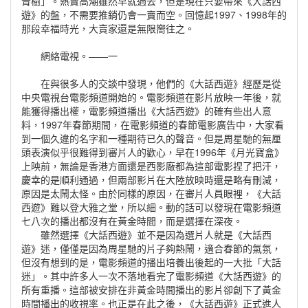
青樹」。熱賣高潮雖然早就過去，但是現在只要帶來《大話西
遊》的盤，不需要推銷仍會一賣而空。回憶起1997、1998年的
那段幸福時光，大賣家還是無限嚮往之。
網絡電視。——一
在與很多人的交談中發現，他們的《大話西遊》經歷是從
中央電視台電影頻道開始的。電影頻道在影片放映一年後，就
能獲得播出權，電影頻道播出《大話西遊》的確有些出人意
料，1997年春節期間，在電影頻道的春節電影廣告中，大家看
到一個久違的名字和一種期待已久的聲音。但是周星馳的無厘
頭表演似乎很難得到審片人的歡心，早在1996年《月光寶盒》
上映前，無論是香港方面還是西影廠都為這部電影捏了把汗，
慶幸的是順利通過，但兩部影片在大陸放映時還是略有刪減，
原因是太鬧太怪。由於同樣的原因，在審片人員眼裡，《大話
西遊》難以登大雅之堂，所以細。動的話可以發現在電影頻道
七八次的播出都沒有在黃金時間，而是選擇在深夜。
雖然選擇《大話西遊》並不是因為選片人就是《大話西
遊》迷，僅僅是因為周星馳的片子夠熱鬧，適合春節的氣氛，
但沒有想到的是，電影頻道的播出培養出後起的一大批「大話
迷」。其中許多人一次不落地看完了電影頻道《大話西遊》的
所有重播。這部被安排在非黃金時間播出的影片卻創下了黃金
時間播出的收視率。也正是在此之後，《大話西遊》正式進人