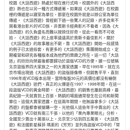
校園《大話西遊》熱處於現在進行式時，校園外的《大話西
遊》熱也在以另一種方式傳遞著。如果說《大話西遊》在校園
裡的傳遞是以寢室為單位，那麼在校園外就是以辦公室為單位
傳遞。《大話西遊》曾經創下過一些驚人的記錄，許多從來不
屑看港台影片的VCD族，非奧斯卡經典影片不看者，因為《大
話西遊》的久負盛名而難以按捺住好奇，從此一看而不可收
拾，《大話西遊》的上座率遠遠高於奧斯卡最佳影片。關於
《大話西遊》的故事層出不窮，靠《大話西遊》開始一段感情
的例子已太過俗套，有更多的《大話西遊》集團開始成立，定
期複習和研究各種版本成為他們的樂趣之所在。這一切「大話
迷」的欣欣向榮最後都要歸功於盜版VCD的方便。據一位號稱
北京盜版界四大家族之一的大賣家透露，早在1995年，就在北
京市場出現過《大話西遊》的盜版錄像帶，但銷售平平，直到
1996年底VCD版本出現，當時每盤30元的高價位都沒有嚇倒
《大話西遊》迷們。真正的火爆是在1997、1998年間，在這一
段盜版VCD的黃金時節，《大話西遊》的銷售也屢創高峰，最
高紀錄一天就賣到上百張，熱銷的場面通常發生在公司和新聞
單位。這個大賣家透露，在這兩年期間，他無論拿多少《大話
西遊》的盤都會被搶購一空，光他個人這些年手中賣出的《大
話西遊》VCD就有兩三千張，以他的「業內專業眼光」分析，
全國至少賣出十萬張以上，北京至少佔到四五萬張。《大話西
遊》和法國影星蘇菲·瑪索的《芳芳》並列為盜版VCD中的「常