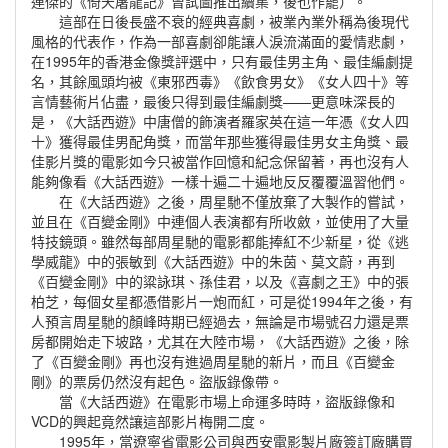
連傑的《倚天屠龍記》曾試圖推出續集，後也作罷）。
這部在日後長盛不衰的經典喜劇，被業內業外稱為後現代
風格的代表作，作為一部喜劇卻能讓人淚流滿面的愛情悲劇，
在1995年的香港金像獎評選中，只有最佳男主角、最佳編劇提
名，其餘風頭均被《東邪西毒》《飲食男女》《女人四十》等
言情藝術片佔盡，最後只得到最佳編劇獎——更意味深長的
是，《大話西遊》中唐僧的飾演者羅家英在這一年憑《女人四
十》獲得最佳男配角獎，而當年那些獲得最佳男女主角獎、最
佳影片獎的電影如今只被當作回憶和紀念保留著，再也沒有人
能夠像看《大話西遊》一樣十遍二十遍地反反覆覆溫習他們。
在《大話西遊》之後，周星馳不僅放棄了大製作的嘗試，
並且在《百變金剛》中連個人表演都有所收斂，並使用了大量
特技鏡頭。雖然每部周星馳的電影都能捧紅不少新星，從《逃
學威龍》中的張敏到《大話西遊》中的朱茵、莫文蔚，再到
《百變金剛》中的粱詠琪、孫佳君，以及《喜劇之王》中的張
柏芝，每個女星都憑借影片一炮而紅，可是從1994年之後，有
人預言周星馳的顏峰時期已經過去，無論是市場號召力還是票
房都開始走下坡路，尤其在大陸市場，《大話西遊》之後，除
了《百變金剛》再也沒有進過周星馳的新片，而且《百變金
剛》的票房仍然沒有起色。盜版錄像帶。
當《大話西遊》在電影市場上命運多時時，盜版錄像和
VCD的興起竟然讓這部影片梅開二度。
1995年，當遼寧省電影公司與西安電影製片廠簽訂廠購買