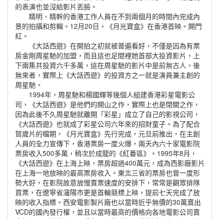
的表演也並沒給影片丟臉。
精明、精幹的香港工作人員在不到兩個月的時間內完成內
景的拍攝和剪輯。12月20日，《月光寶盒》在香港首映。開門
紅。
《大話西遊》在開拍之初就被普遍看好，不僅是因為有票
房金剛周星馳的加盟，而且這也足間裡她首部大投資影片，上
下兩集共投資六千多萬，這在周星馳的影片中是前無古人，後
無來者，實際上《大話西遊》的投資方之一就是演員兼主創的
周星馳。
1994年，周星馳和楊國輝等幾個人組建香港彩星電影公
司，《大話西遊》是他們的開山之作，實際上也是閉關之作，
因為此後不久周星馳就離開「彩星」成立了自己的影視公司，
《大話西遊》也就成了彩星公司六年來的招財童子。為了配合
賀歲片的檔期，《月光寶盒》先行完成，元旦前推出，在主創
人員的全力宣傳下，香港票房一度火爆，兩天內六十家電影院
票房收入500多萬，稍次於成龍的《紅番區》。1995年8月，
《大話西遊》在上海上映，票房超過400萬元，成為西影廠影片
在上海一地放映的最高票房收入。東北三省的票房也曾一度形
勢大好，在影院故意放慢賣票速度的安排下，常常是觀眾排隊
買票，在遼寧省瀋陽市更是首輪競標上映，提前七天完成了放
映的收入指標。西安電影製片廠也以當時近乎無價的30萬賣出
VCD的國內發行權，並且以當時最高的價格向各地電影公司賣