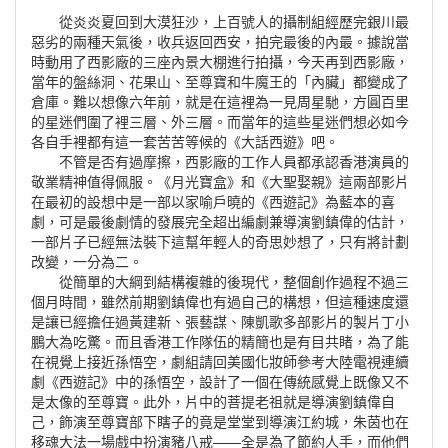
從炎炎夏回到大漠狂沙，上百號人的攝制組經歷完銀川最
惡劣的兩種天氣後，收兵返回西安，拍完最後的內最。據說當
時動用了西影廠的三座內景大棚進行拍攝，今天再到西影廠，
當年的盤絲洞、花果山、至尊寶和牛魔王的「內臟」都變成了
倉庫。難以想像六年前，就是在這裡為一見周星馳，方圓百里
的星迷們圍了裡三層、外三層。而當年的這些星迷們想必如今
各自手裡都有這一套苦苦等候的《大話西遊》吧。
不管是否有過摩擦，西影廠的工作人員都承認香港演員的
敬業精神值得佩服。《月光寶盒》和《大聖娶親》這兩部影片
在最初的設想中是一部以家喻戶曉的《西遊記》為藍本的喜
劇，可是最後劇情的發展完全超出編劇兼導演劉鎮偉的估計，
一部片子已經無法裝下這幫年輕人的奇思妙想了，只有將計劃
改變，一分為二。
從簡單的大綱到結構複雜的後現代，整個創作過程不過三
個月時間，雖然前期劉鎮偉也有過自己的構想，但這種速度還
是讓已經擔任過黃建新、張藝謀、陳凱歌多部影片的製片丁小
鵬大為吃驚。而且香港工作隊伍的精簡也是有目共睹，為了能
在視覺上接近孫悟空，劇組請回美國化妝師參考大陸電視連續
劇《西遊記》中的孫悟空，設計了一個在傳統感覺上既像又不
是太像的至尊寶。此外，片中的菩提老祖就是導演劉鎮偉自
己，飾演至尊寶部下瞎子的竟是堂堂到導演江約城，朱茵也在
移魂大法一場戲中扮演豬八戒——全是為了節約人手，而他們