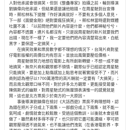
人對他承諾會很搞笑，但到《整蠱專家》拍攝之前，輪到導演
劉鎮偉向他承諾，但結果還是讓他賠錢。在周星馳到台宣傳
時，蔡松林私下提醒『作好演員就好，不要有太多個人意見，
下一部《面變金剛》絕對要瘋狂搞笑」。蔡松林當時還對媒體
吐露不滿：「以前問他們新片內容是什麼，他們都神秘兮兮，
內容都不透露，連片名都沒有，只是說周星馳的新片就要我們
出錢，現在不一樣了，我一定要他們把內容清楚寫出來，白紙
黑字，要保證一定搞笑。」
在搞笑效果和票房數字都不理想的情況下，台灣片商對星
仔電影版權的高價位均有怨言，並放出風聲要壓低價格。
周星馳很努力地想在電影上有所創新轉變，不想一成不變
地搞笑，無奈片商和觀眾都不領情，觀眾似乎已經認定周星馳
只能搞笑，要是加上點傷感加上點思考就著實接受不了，而片
商則認為裡仔以1700萬港幣的高片酬就一定要有「大搞笑」；
而且南北觀眾口味不同，對於許多北方觀眾，更能接受葛優、
陳佩斯式的幽默，對周星馳式的無厘頭表演惟一的感覺就是
鬧，這也是北方票房少於南方的一大原因。
事後導演劉鎮偉在檢討《大話西遊》票房不夠理想時，認
為錯在把片子分成上下兩集，一部戲分成上下兩集，就不能一
氣呵成，劇情就會比較鬆散，受過這個教訓，以後就木會這樣
做了，雖然素材多得不得了，也只好把它盡可能濃縮，寧可把
觀眾壓得透不過氣來，也不能讓他們洩氣（在香港電影界，李