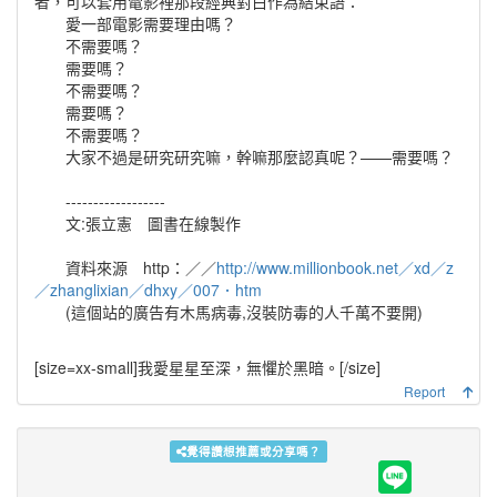
者，可以套用電影裡那段經典對白作為結束語：
愛一部電影需要理由嗎？
不需要嗎？
需要嗎？
不需要嗎？
需要嗎？
不需要嗎？
大家不過是研究研究嘛，幹嘛那麼認真呢？——需要嗎？
------------------
文:張立憲 圖書在線製作
資料來源 http：／／
http://www.millionbook.net／xd／z
／zhanglixian／dhxy／007．htm
(這個站的廣告有木馬病毒,沒裝防毒的人千萬不要開)
[size=xx-small]
我愛星星至深，無懼於黑暗。
[/size]
Report
覺得讚想推薦或分享嗎？