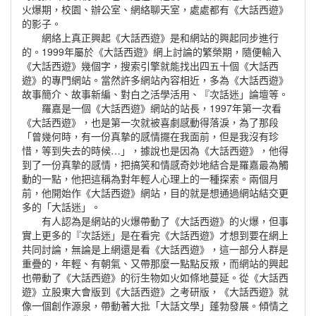
火爆期，校園、辦公室、網絡聊天室，處處都有《大話西遊》
的影子。
網絡上真正興起《大話西遊》是和網站的興起同步進行
的。1999年屬於《大話西遊》網上討論的繁榮期，隨便輸入
《大話西遊》幾個字，搜索引擎就能找出四五十個《大話西
遊》的專門網站。當然許多網站內容相近，多為《大話西遊》
故事簡介、故事新編、對白之活學活用、『次話迷」論壇等。
羅嘉是一個《大話西遊》網站的站長，1997年第一次看
《大話西遊》，也是第一次就被喜劇感動得落淚，為了那段
「曾幾何時，有一份真摯的感情擺在我面前，但是我沒有珍
惜，等到失去的時候…」，據說也是因為《大話西遊》，他得
到了一份真摯的感情，把搞笑和情感奇妙地結合是羅嘉最為觸
動的一點，他把這稱為對年輕人心理上的一種探索。兩個月
前，他開始作《大話西遊》網站，目的就是想通過網站結交更
多的「大話迷」。
有人認為是網站的火爆帶動了《大話西遊》的火爆，但事
實上更多的『次話迷」是在看完《大話西遊》才想到要在網上
共同討論，無論是上網還是看《大話西遊》，這一部分人群是
重疊的，年輕、有朝氣、又帶那麼一點點反叛，而網站的興起
也帶動了《大話西遊》的衍生物如火如條地蔓延。從《大話西
遊》立股東大會版到《大話西遊》之考研版，《大話西遊》就
像一個創作源泉，帶動著大批「大話文學」蓬勃發展。傾情之