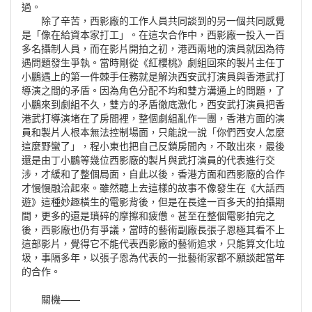
過。
除了辛苦，西影廠的工作人員共同談到的另一個共同感覺
是「像在給資本家打工」。在這次合作中，西影廠一投入一百
多名攝制人員，而在影片開拍之初，港西兩地的演員就因為待
遇問題發生爭執。當時剛從《紅櫻桃》劇組回來的製片主任丁
小鵬遇上的第一件棘手任務就是解決西安武打演員與香港武打
導演之間的矛盾。因為角色分配不均和雙方溝通上的問題，了
小鵬來到劇組不久，雙方的矛盾徹底激化，西安武打演員把香
港武打導演堵在了房間裡，整個劇組亂作一團，香港方面的演
員和製片人根本無法控制場面，只能說一說「你們西安人怎麼
這麼野蠻了」，程小東也把自己反鎖房間內，不敢出來，最後
還是由丁小鵬等幾位西影廠的製片與武打演員的代表進行交
涉，才緩和了整個局面，自此以後，香港方面和西影廠的合作
才慢慢融洽起來。雖然聽上去這樣的故事不像發生在《大話西
遊》這種妙趣橫生的電影背後，但是在長達一百多天的拍攝期
間，更多的還是瑣碎的摩擦和疲憊。甚至在整個電影拍完之
後，西影廠也仍有爭議，當時的藝術副廠長張子恩極其看不上
這部影片，覺得它不能代表西影廠的藝術追求，只能算文化垃
圾，事隔多年，以張子恩為代表的一批藝術家都不願談起當年
的合作。
關機——