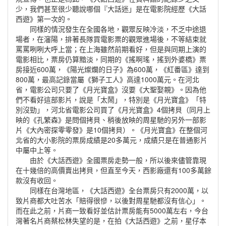
少，我們甚至很少聽說哪個『大話迷」是在電影院經歷《大話
西遊》第一次的。
同樣的情況發生在全國各地，觀眾反映冷淡，不乏中途退
場者，在瀋陽，排著長隊買電影票的觀眾進場後，不等結束就
罵罵咧咧大呼上當；在上海雖然前期看好，但是與同期上演的
電影相比，票房仍算黯淡，同期的《搖啊瑤，搖到外婆橋》票
房接近600萬，《陽光燦爛的日子》為600萬，《紅番區》達到
800萬，最高記錄當屬《獅子工人》高達1000萬元。在河北
省，電影公司只要了《月光寶盒》沒要《大聖娶親》。因為他
們不看好這部影片，說是「太鬧」，特別是《月光寶盒》「特
別沒勁」，河北省電影公司買了《月光寶盒》4個拷貝（同月上
映的《孔繁森》是問個拷貝、稍後放映的周星馳的另外一部影
片《大內密探零零發》是10個拷貝）。《月光寶盒》在整個河
北省的大小影院的票房成績是20多萬元，成績只是在普通影片
中屬中上等。
由於《大話西遊》全國票房走勢一般，所以後來儘管靠現
在十幾倍的高價賣出拷貝，但直至今天，西影廠還有100多萬餘
款沒有收回。
同樣在台灣地區，《大話西遊》全台票房只有2000萬，以
致片商都大吐苦水「賠得很慘，以後對周星馳都沒有信心」。
而在此之前，片商一致看好並估計票房能有5000萬左右，今台
灣著名片商蔡松林失望的是，在拍《大話西遊》之前，星仔本