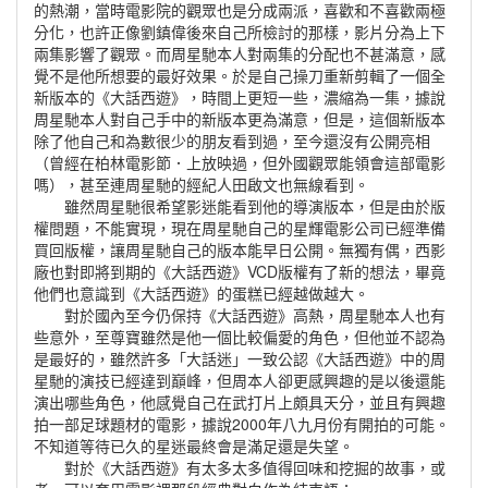
的熱潮，當時電影院的觀眾也是分成兩派，喜歡和不喜歡兩極
分化，也許正像劉鎮偉後來自己所檢討的那樣，影片分為上下
兩集影響了觀眾。
而周星馳本人對兩集的分配也不甚滿意，感
覺不是他所想要的最好效果。於是自己操刀重新剪輯了一個全
新版本的《大話西遊》，時間上更短一些，濃縮為一集，據說
周星馳本人對自己手中的新版本更為滿意，但是，這個新版本
除了他自己和為數很少的朋友看到過，至今還沒有公開亮相
（曾經在柏林電影節．上放映過，但外國觀眾能領會這部電影
嗎），甚至連周星馳的經紀人田啟文也無線看到。
雖然周星馳很希望影迷能看到他的導演版本，但是由於版
權問題，不能實現，現在周星馳自己的星輝電影公司已經準備
買回版權，讓周星馳自己的版本能早日公開。
無獨有偶，西影
廠也對即將到期的《大話西遊》VCD版權有了新的想法，畢竟
他們也意識到《大話西遊》的蛋糕已經越做越大。
對於國內至今仍保持《大話西遊》高熱，周星馳本人也有
些意外，至尊寶雖然是他一個比較偏愛的角色，但他並不認為
是最好的，雖然許多「大話迷」一致公認《大話西遊》中的周
星馳的演技已經達到巔峰，但周本人卻更感興趣的是以後還能
演出哪些角色，他感覺自己在武打片上頗具天分，並且有興趣
拍一部足球題材的電影，據說2000年八九月份有開拍的可能。
不知道等待已久的星迷最終會是滿足還是失望。
對於《大話西遊》有太多太多值得回味和挖掘的故事，或