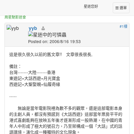
正體中文台港星迷板
[舊文]《大話西遊》之路
星迷您好
選單
周星馳影迷會
#1樓
yyb
Posted on: 2006/8/16 19:53
這是很久很久以前的舊文章!! 文章很長很長,
備註：
台灣-------大陸-------香港
東遊記=大話西遊=月光寶盒
西遊記=大聖娶親=仙履奇緣
-----
無論是當年電影院裡為數不多的觀眾，還是這部電影本身
的主創人員，都沒有預感到《大話西遊》這部當年票房平平的
港式喜劇能夠在放映五年後才逐漸形成一股熱潮，在中國的青
年人中形成了極大的號召力，乃至架構成一個「大話」式的話
語環境，演化成一種獨特的文化現象。