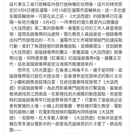
該片東北三省行政轄區內發行放映權的合問後，該片的拷貝原
定於3月9日運抵瀋陽，3月10起在瀋陽市首輪映出，這一天也是
全國首輪放映。可是在此之前，《大話西遊》的錄像帶已在瀋
陽一些地方播放。3月4日，一所學校的電化教室內公開播放
《大話西遊》第二集的錄像帶，被電影公司的工作人員當場發
現，當問及錄像帶的出處時，電化教室人員說是從一個錄像帶
出科門市部借出的。不久，瀋陽市文化市場管理部門迅速採取
行動，查封了無證經營的錄像播放點，並順籐摸瓜，找到銷售
《大話西遊》盜版錄像帶的攤主，查獲盜版《大話西遊》錄像
帶22盒，同時還查獲《紅番區》的盜版錄像帶4盤。據攤主交
代，這批盜版錄像帶是從沿海城市販運過來的。
而早在《月光寶盒》在香港上映後不久，幾乎是同時，盜
版錄像帶就已經在大陸出現。從香港參加完首映式的製片主任
丁小鵬和銷售部經理白雲，在途徑廣東時就發現了《大話西
遊》的盜版錄像帶，為此西影廠專門組隊去打擊盜版，最後追
根溯源找到江西南昌，在那裡找到大規模的製造窩點，但是那
時的盜版錄像帶早已經是野草燒不盡了。只要有了盜版就必定
會有繁殖的土壤，小鎮上的錄像廳、學校裡的電化教室、電影
院的兩側小廳，在電影院放映的檔期內同時放映《大話西
遊》。但那時，在大多數人眼裡，《大話西遊》也無非就是夾
雜在眾多港台電影中的一部更為荒誕搞笑的片子罷了。熱自校
園——