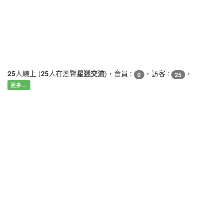
25
人線上 (
25
人在瀏覽
星迷交流
)，會員 :
，訪客 :
，
0
25
更多…