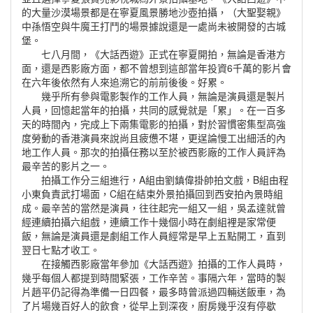
的大量沙漠場景都是在寧夏風景勝地沙壺拍攝，（大聖娶親》
中孫悟空與牛魔王打鬥的場景據說還是一處尚未被開發的古城
堡。
七八月間，《大話西遊》正式在寧夏開拍，無論是香港方
面，還是西影廠方面，都不曾想到這部當年投資6千萬的影片會
在六年後依然有人來追溯它的前前後後。好累。
幾乎所有參與電影製作的工作人員，無論是演員還是製片
人員，回憶起當年的拍攝，共同的感覺就是「累」。在一百多
天的時間內，完成上下兩集電影的拍攝，對於習慣密集型高強
度勞動的香港演員來說尚且疲憊不堪，更逞論慢工出細活的內
地工作人員。那次的拍攝任務以至於被西影廠的工作人員評為
最辛苦的影片之一。
拍攝工作分三組進行，A組由劉鎮偉掛帥拍文戲，B組由程
小東負責武打場面，C組在結束外景拍攝回到西安拍內景時組
成。最辛苦的當然是演員，往往起完一組又一組，吳孟達就曾
經連續拍攝六組戲，連續工作十幾個小時在劇組裡是家常便
飯，無論是演員還是劇組工作人員經常是早上五點開工，直到
翌日七點才收工。
在接觸西影廠當年參加《大話西遊》拍攝的工作人員時，
幾乎每個人都提到時間緊張，工作辛苦。事隔六年，當時的製
片趙平仍記得為準備一日四餐，最多時曾派過四輛送飯車，為
了片場幾百好人的飲食，從早上到深夜，廚房幾乎沒有停歇