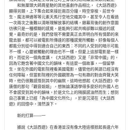
和無厘頭大師周星馳的其他喜劇作品相比，《大話西遊》
顯得另類，上下集合起來接近兩百分鐘，時空穿梭、前世今
生、魔法神通等等元素天馬行空地交織其中，甚至令人在看過
一次兩次之後難以清晰理解放事的結構，銀幕背後的創作意圖
彷彿只是一種模糊的感覺，是能夠引起共鳴卻難以描述的感
覺。最奇妙的是，我們發現不需要真正去弄明白所有情節的來
龍去脈，都可以被電影所傳達的那種感覺所觸動，好像每個人
都能分別從中得到適合自己的東西：不同的人受到的暗示可能
不一樣，心靈被觸動的理由也不一樣，但愛上這部電影是一樣
的。而從另一個角度講，《大話西遊》又是「非常中國」的，
因為它飽含著中國文化的韻味。有這麼一個故事，一個留學
生，坐在外國的電影院裡看美國電影，儘管他的英語已經沒有
任何障礙，但當影院裡的外國觀眾為一句有趣的對由齊聲大笑
時，他仍很難感悟到其中的幽默，這時他想起《大話西遊》中
唐僧的那句「觀音姐姐」，想無論漢語學得多麼好的外國人也
不會感受到其中的韻味，於是文化上的隔膜感油然而生；想到
自己事實上已經「為中國文化所化」，於是沉浸在《大話西
遊》的回憶中，潸然淚下。
新的打算——一
據說《大話西遊》在香港並沒有像大陸這樣掀起長達六年