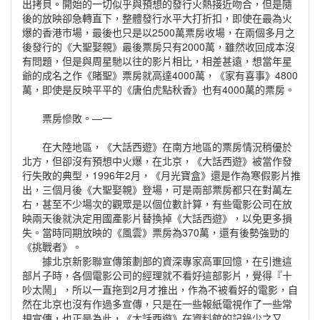
出拷貝。開始的一切似乎與預想的發行火熱接近吻合，但是隨
後的放映卻急轉直下，整體發行水平大打折扣，即使在最為火
爆的香港市場，最後也只是以2500萬票房收場，在兩個多月之
後發行的《大聖娶親》最後票房只有2000萬，雖然收回成本沒
有問題，但是與周星馳以往的影片相比，相差甚遠，想當年星
爺的成名之作《賭聖》票房就高達4000萬，《家有喜事》4800
萬，即使是反映平平的《唐伯虎點秋香》也有4000萬的票房。
票房慘敗。—一
在大陸地區，《大話西遊》在南方地區的票房情況稍優於
北方，但卻沒有預想中火爆，在北京，《大話西遊》被當作發
行失敗的典型，1996年2月，《月光寶盒》還是作為寒假影片推
出，三個月後《大聖娶親》登場，可是兩部票房都只在對萬左
右，甚至不少場次的觀眾是以個位數計算，有些電影公司在放
映兩天後就決定用國產影片替換掉《大話西遊》，以免更多損
失。當時同期放映的《風雲》票房為370萬，還有後勢強勁的
《挑戰者》。
據北京新影聯宣傳策劃部的資深專家高軍回憶，在引進這
部片子時，各個電影公司的經理就不看好這部影片，覺得『十
吵太鬧」，所以一直拖到2月才推出，作為不被看好的電影，自
然在北京也沒有作過多宣傳，只是在一些報紙電視作了一些常
規宣傳，也正是為此，《大話西遊》在資料館的記錄少之又