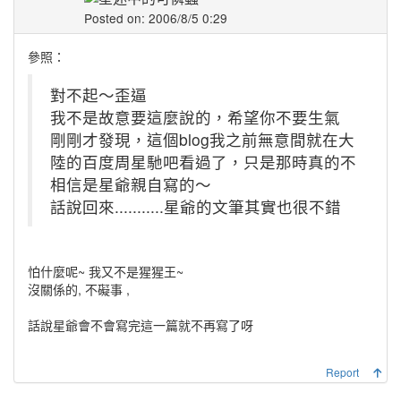
Posted on: 2006/8/5 0:29
參照：
對不起～歪逼
我不是故意要這麼說的，希望你不要生氣
剛剛才發現，這個blog我之前無意間就在大
陸的百度周星馳吧看過了，只是那時真的不
相信是星爺親自寫的～
話說回來...........星爺的文筆其實也很不錯
怕什麼呢~ 我又不是猩猩王~
沒關係的, 不礙事 ,
話說星爺會不會寫完這一篇就不再寫了呀
Report