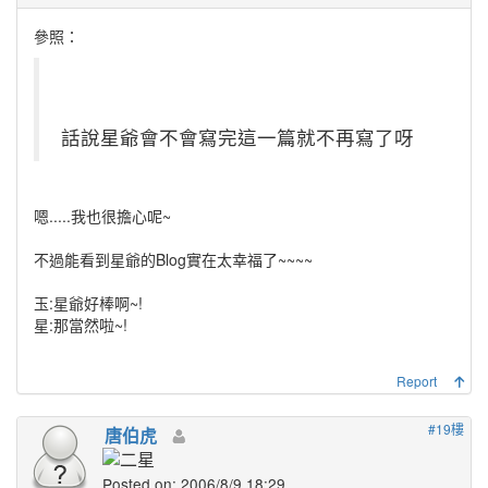
參照：
話說星爺會不會寫完這一篇就不再寫了呀
嗯.....我也很擔心呢~
不過能看到星爺的Blog實在太幸福了~~~~
玉:星爺好棒啊~!
星:那當然啦~!
Report
#19樓
唐伯虎
Posted on: 2006/8/9 18:29