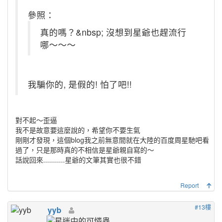
參照：
真的嗎？&nbsp; 沒想到星爺也趕流行
哪～～～
我騙你的, 是假的! 怕了吧!!
對不起～歪逼
我不是故意要這麼說的，希望你不要生氣
剛剛才發現，這個blog我之前無意間就在大陸的百度周星馳吧看
過了，只是那時真的不相信是星爺親自寫的～
話說回來...........星爺的文筆其實也很不錯
Report
#13樓
yyb