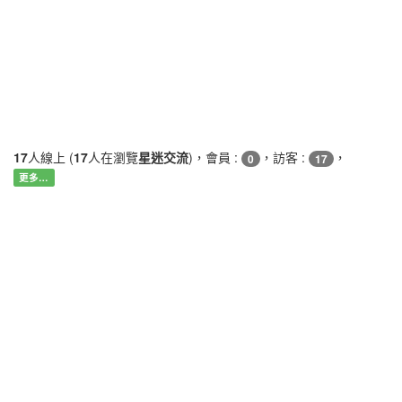
17
人線上 (
17
人在瀏覽
星迷交流
)，會員 :
，訪客 :
，
0
17
更多…