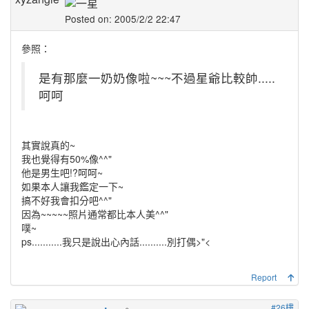
Posted on: 2005/2/2 22:47
參照：
是有那麼一奶奶像啦~~~不過星爺比較帥.....
呵呵
其實說真的~
我也覺得有50%像^^"
他是男生吧!?呵呵~
如果本人讓我鑑定一下~
搞不好我會扣分吧^^"
因為~~~~~照片通常都比本人美^^"
噗~
ps...........我只是說出心內話..........別打偶>"<
Report
#26樓