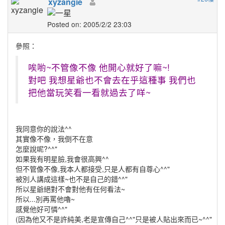
xyzangie
Posted on: 2005/2/2 23:03
參照：
唉喲~不管像不像 他開心就好了嘛~!
對吧 我想星爺也不會去在乎這種事 我們也
把他當玩笑看一看就過去了咩~
我同意你的說法^^
其實像不像，我倒不在意
怎麼說呢?^^"
如果我有明星臉,我會很高興^^
但不管像不像,我本人都接受,只是人都有自尊心^^"
被別人講成這樣~也不是自己的錯^^"
所以星爺絕對不會對他有任何看法~
所以...別再罵他嚕~
感覺他好可憐^^"
(因為他又不是許純美,老是宣傳自己^^"只是被人貼出來而已~^^"