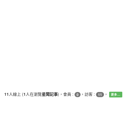
11
人線上 (
1
人在瀏覽
星聞記事
)，會員 :
，訪客 :
，
0
11
更多…