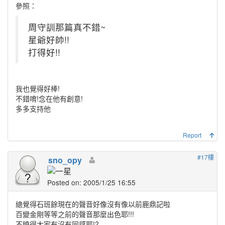
參照：
周守訓那篇真不錯~
星爺好帥!!
打得好!!
我也覺得好棒!
不錯唷!念在他有創意!
多多支持他
Report
#17樓
sno_opy
Posted on: 2005/1/25 16:55
總覺得石班餘現在的聲音好像沒有像以前鹿鼎記啦
百變金剛等等之前的聲音那麼出色耶!!!
不曉得大家有沒有同感耶!?