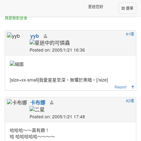
正體中文台港星迷板
星迷您好
選單
功夫將拍續集 周星馳誇石班瑜配音天才
周星馳影迷會
#1樓
yyb
Posted on: 2005/1/21 16:36
[size=xx-small]
我愛星星至深，無懼於黑暗。
[/size]
Report
#2樓
卡布娜
Posted on: 2005/1/21 17:48
哈哈哈～～真有趣！
哈 哈哈哈哈哈～～～～