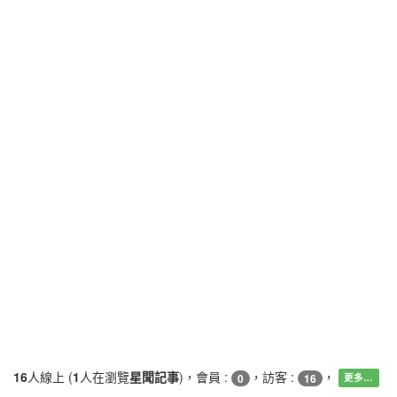
16
人線上 (
1
人在瀏覽
星聞記事
)，會員 :
，訪客 :
，
0
16
更多…