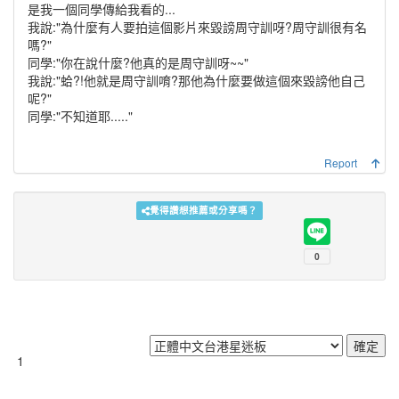
是我一個同學傳給我看的...
我說:"為什麼有人要拍這個影片來毀謗周守訓呀?周守訓很有名
嗎?"
同學:"你在說什麼?他真的是周守訓呀~~"
我說:"蛤?!他就是周守訓唷?那他為什麼要做這個來毀謗他自己
呢?"
同學:"不知道耶....."
Report
覺得讚想推薦或分享嗎？
1