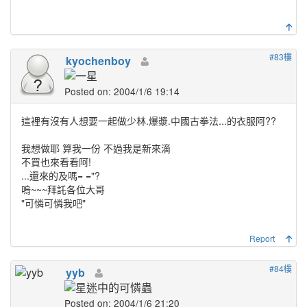
#83樓
kyochenboy
Posted on: 2004/1/6 19:14
這裡有沒有人想要一起做少林.爆漿.中國古拳法...的衣服阿??
我想做耶 算我一份 不過我是新來滴
不買也來看看阿!
...還來的及嗎= ="?
嗚~~~拜託各位大哥
"可憐可憐我吧"
Report
#84樓
yyb
Posted on: 2004/1/6 21:20