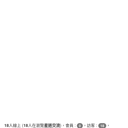
18
人線上 (
18
人在瀏覽
星迷交流
)，會員 :
，訪客 :
，
0
18