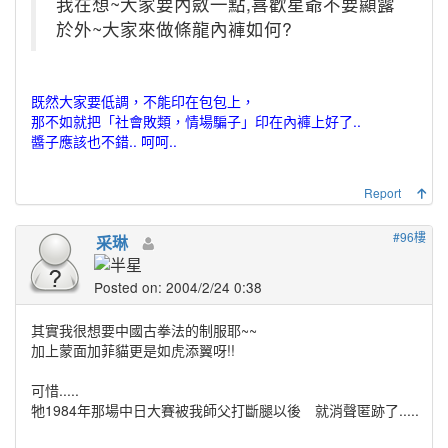
我在想~大家要內斂一點,喜歡星爺不要顯露
於外~大家來做條龍內褲如何?
既然大家要低調，不能印在包包上，
那不如就把「社會敗類，情場騙子」印在內褲上好了..
醬子應該也不錯.. 呵呵..
Report
#96樓
采琳
Posted on: 2004/2/24 0:38
其實我很想要中國古拳法的制服耶~~
加上蒙面加菲貓更是如虎添翼呀!!
可惜.....
牠1984年那場中日大賽被我師父打斷腿以後 就消聲匿跡了.....