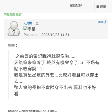
正體中文台港星迷板
有人想要做星仔t-shirt嗎---!!
星迷您好
選單
周星馳影迷會
#81樓
少林
Posted on: 2003/10/25 14:31
參照：
之前買的榮記戰袍就很像啦.....
天氣愈來愈冷了,終於有機會穿了...(
不過有
點不敢穿說...)
我是買星星幫的外套...比較好看且可以穿出
去....
整人會的長袍不實際穿不出去,質料也不好
看.....
星爺的衣服就是要俗俗的才讚啦