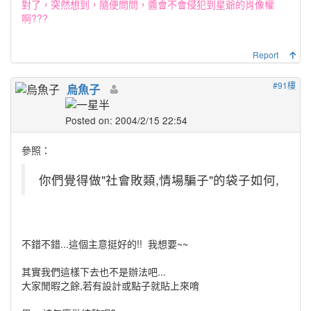
對了，突然想到，隨便問問，醬會不會侵犯到星爺的肖像權
啊???
Report
#91樓
烏魚子
Posted on: 2004/2/15 22:54
參照：
你們覺得做"社會敗類,情場騙子"的袋子如何,
不錯不錯...這個主意挺好的!!
我想要~~
其實我們這樣下去也不是辦法吧...
大家閒暇之餘,若有設計或點子就貼上來唷