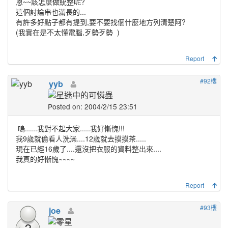
恩~~該怎麼做統整呢?
這個討論串也滿長的...
有許多好點子都有提到,要不要找個什麼地方列清楚阿?
(我實在是不太懂電腦,歹勢歹勢
)
Report
#92樓
yyb
Posted on: 2004/2/15 23:51
嗚......我對不起大家.....我好慚愧!!!
我9歲就偷看人洗澡....12歲就去摸摸茶.....
現在已經16歲了....還沒把衣服的資料整出來....
我真的好慚愧~~~~
Report
#93樓
joe