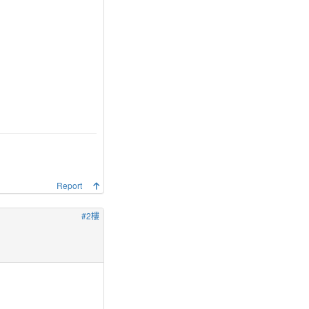
Report
#2樓