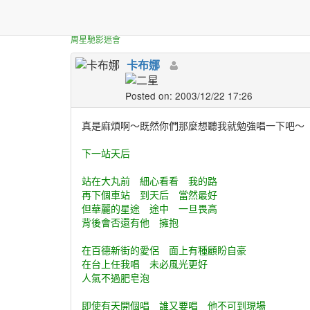
正體中文台港星迷板
我唱滴下ㄧ站天后～！
周星馳影迷會
卡布娜
Posted on: 2003/12/22 17:26
真是麻煩啊～既然你們那麼想聽我就勉強唱一下吧～
下一站天后
站在大丸前 細心看看 我的路
再下個車站 到天后 當然最好
但華麗的星途 途中 一旦畏高
背後會否還有他 擁抱
在百德新街的愛侶 面上有種顧盼自豪
在台上任我唱 未必風光更好
人氣不過肥皂泡
即使有天開個唱 誰又要唱 他不可到現場