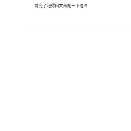
聽完了記得回文鼓勵一下喔!!!