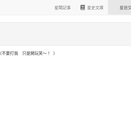
星聞記事
星史文庫
星迷
（不要打我 只是開玩笑～！
）