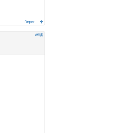
Report
#5樓