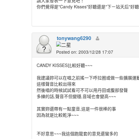
請大家發表一下意見吧！
你們覺得是"Candy Kisses"好聽還是"下ㄧ站天后"好
tonywang6290
Posted on: 2003/12/28 17:07
CANDY KISSES比較好聽~~~
我建議妳可以在唱之前搖一下呼拉圈或做一些擴展運
這樣聲音比較出得來
然後唱的時候試試看可不可以用丹田或腹部發聲
多練的話,聲音不但變穩,音域也會變高~~~
其實妳還帶有一點童音,這是一件很棒的事
因為就是比較乾淨~~~
不好意思~~~我這個跑龍套的意見還蠻多的