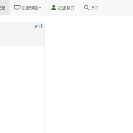
交流
星爺媒體
星迷會員
搜尋
#1樓